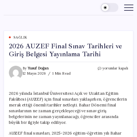
Skip
to
content
SAĞLIK
2026 AUZEF Final Sınav Tarihleri ve
Giriş Belgesi Yayınlama Tarihi
2026
By
Yusuf Doğan
yorumlar kapalı
AUZEF
12 Mayıs 2026
1 Min Read
Final
Sınav
Tarihleri
2026 yılında İstanbul Üniversitesi Açık ve Uzaktan Eğitim
ve
Fakültesi (AUZEF) için final sınavları yaklaşırken, öğrencilerin
Giriş
Belgesi
merak ettiği önemli tarihler netleşti. Bahar Dönemi final
Yayınlama
sınavlarının ne zaman gerçekleşeceği ve sınav giriş
Tarihi
belgelerinin ne zaman yayınlanacağı, öğrenciler arasında
için
büyük bir ilgiyle takip ediliyor.
AUZEF final sınavları, 2025-2026 eğitim-öğretim yılı Bahar