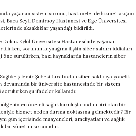
İzmir’de
hastanelerin
şunda yaşanan sistem sorunu, hastanelerde hizmet akışını
sistemleri
esi, Buca Seyfi Demirsoy Hastanesi ve Ege Üniversitesi
hacklendi
tlerinde aksaklıklar yaşandığı bildirildi.
mi?
için
e Dokuz Eylül Üniversitesi Hastanesi’nde yaşanan
tilirken, sorunun kaynağına ilişkin siber saldırı iddiaları
 öne sürülürken, bazı kaynaklarda hastanelerin siber
ğlık-İş İzmir Şubesi tarafından siber saldırıya yönelik
ın devamında bir üniversite hastanesinde bir sistem
sorulurken şu ifadeler kullanıdı:
 bölgenin en önemli sağlık kuruluşlarından biri olan bir
edeniyle hizmet neden durma noktasına gelmektedir? Bir
ynı gün içerisinde muayeneleri, ameliyatları ve sağlık
ddi bir yönetim sorunudur.