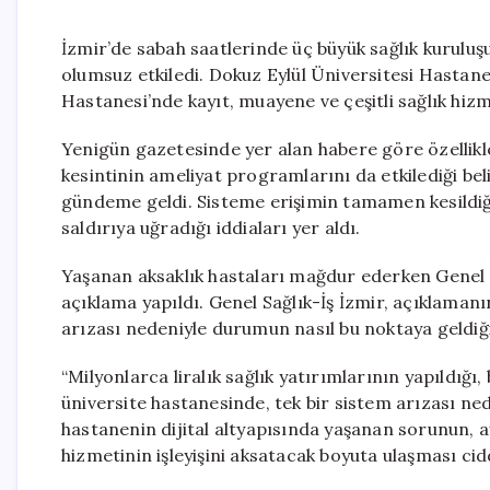
İzmir’de sabah saatlerinde üç büyük sağlık kurulu
olumsuz etkiledi. Dokuz Eylül Üniversitesi Hastan
Hastanesi’nde kayıt, muayene ve çeşitli sağlık hizme
Yenigün gazetesinde yer alan habere göre özellikl
kesintinin ameliyat programlarını da etkilediği belir
gündeme geldi. Sisteme erişimin tamamen kesildiği
saldırıya uğradığı iddiaları yer aldı.
Yaşanan aksaklık hastaları mağdur ederken Genel Sa
açıklama yapıldı. Genel Sağlık-İş İzmir, açıklaman
arızası nedeniyle durumun nasıl bu noktaya geldiği 
“Milyonlarca liralık sağlık yatırımlarının yapıldığı,
üniversite hastanesinde, tek bir sistem arızası n
hastanenin dijital altyapısında yaşanan sorunun, a
hizmetinin işleyişini aksatacak boyuta ulaşması ci