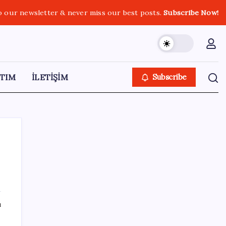
o our newsletter & never miss our best posts.
Subscribe Now!
TIM
İLETİŞİM
Subscribe
SON YAZILAR
ı
MEB 2026-2027 ortaokul kayıtları ne zaman
başlıyor? Ortaokul kayıtları nasıl yapılır?