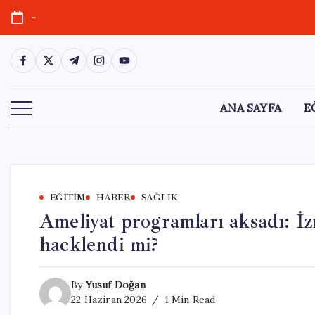
Skip
-
to
content
https://www.facebook.com/
https://twitter.com/
https://t.me/
https://www.instagram.com/
https://youtube.com/
ANA SAYFA
E
EĞITIM
HABER
SAĞLIK
Ameliyat programları aksadı: İz
hacklendi mi?
By
Yusuf Doğan
22 Haziran 2026
1 Min Read