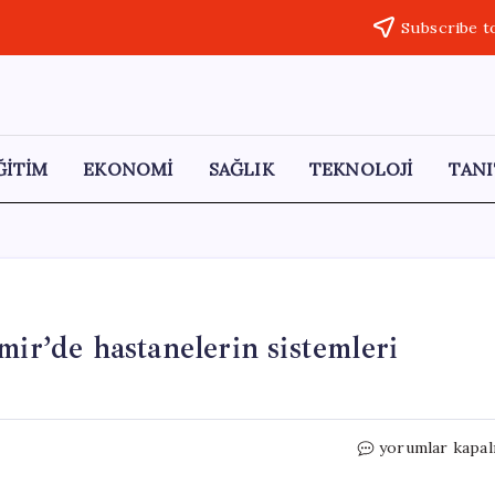
Subscribe t
ĞİTİM
EKONOMİ
SAĞLIK
TEKNOLOJİ
TANI
mir’de hastanelerin sistemleri
Ameliyat
yorumlar kapal
programları
aksadı: