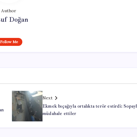
Author
suf Doğan
Follow Me
Next
Ekmek bıçağıyla ortalıkta terör estirdi: Sopay
an
müdahale ettiler