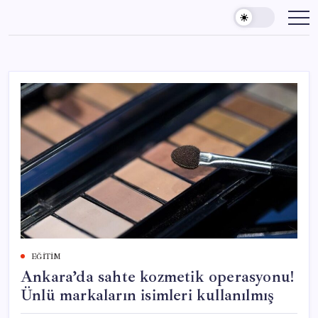
Skip
to
content
EĞITIM
Ankara’da sahte kozmetik operasyonu!
Ünlü markaların isimleri kullanılmış