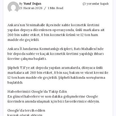
Ankara’da
By
Yusuf Doğan
yorumlar kapalı
sahte
23 Haziran 2026
1 Min Read
kozmetik
operasyonu!
Ünlü
Ankara’nın Yenimahalle ilçesinde sahte kozmetik üretimi
markaların
yapılan depoya düzenlenen operasyonda, ünlü markalara ait
isimleri
kullanılmış
260 bin sahte etiket, 8 bin kozmetik ürünü ve 12 ton ham
için
madde ele geçirildi.
Ankara İl Jandarma Komutanlığı ekipleri, Batı Mahallesi’nde
bir depoda sahte ve kaçak kozmetik üretimi yapıldığı ihbarı
üzerine çalışma başlattı.
Şüpheli T.S’ye ait depoda yapılan aramalarda, dünyaca ünlü
markalara ait 260 bin etiket, 8 bin saç bakım ve vücut kremi ile
12 ton ham madde ele geçirildi. Şüpheli hakkında soruşturma
başlatıldı.
Haberlerimizi Google’da Takip Edin
En güncel haberlere ve son dakika gelişmelerine Google
üzerinden anında ulaşmak için bizi favorilerinize ekleyin.
Google’da tercih edilen
kaynak olarak ekleyin