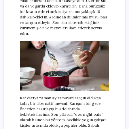
Yulaf ezmesini derin bir kaseye alın. Üzerine süt
ya da yoğurdu ekleyip karıştırın. Daha pürüzsüz
bir kıvam elde etmek istiyorsanız yaklaşık 10
dakika bekletin. Ardından dilimlenmiş muzu, balı
ve tarçını ekleyin. Son olarak tercih ettiğiniz
kuruyemişleri ve meyveleri ilave ederek servis
edin.
Kahvaltıya zaman ayıramayanlar için oldukça
kolay bir alternatif mevcut. Karışımı bir gece
önceden hazırlayıp buzdolabında
bekletebilirsiniz. Son yıllarda “overnight oats”
olarak bilinen bu yöntem, özellikle yoğun çalışan
kişiler arasında oldukça popüler oldu. Sabah