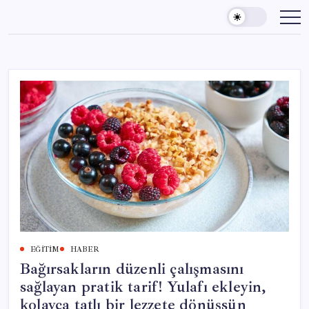
Skip
to
content
EĞITIM
HABER
Bağırsakların düzenli çalışmasını
sağlayan pratik tarif! Yulafı ekleyin,
kolayca tatlı bir lezzete dönüşsün