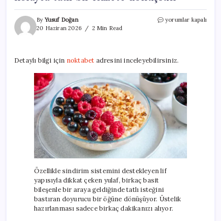
Bağırsakların
By
Yusuf Doğan
yorumlar kapalı
düzenli
20 Haziran 2026
2 Min Read
çalışmasını
sağlayan
pratik
Detaylı bilgi için
noktabet
adresini inceleyebilirsiniz.
tarif!
Yulafı
ekleyin,
kolayca
tatlı
bir
lezzete
dönüşsün
için
Özellikle sindirim sistemini destekleyen lif
yapısıyla dikkat çeken yulaf, birkaç basit
bileşenle bir araya geldiğinde tatlı isteğini
bastıran doyurucu bir öğüne dönüşüyor. Üstelik
hazırlanması sadece birkaç dakikanızı alıyor.