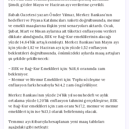
Şimdi, gözler Mayıs ve Haziran ayı verilerine çevrildi.
Sabah Gazetesi yazarı Önder Yılmaz, Merkez Bankası’nın
hedefleri ve Piyasa Katılımcıları Anketi doğrultusunda, memur
ve emekli maaşlarına ilişkin yeni senaryoları aktardı. Ocak,
Şubat, Mart ve Nisan aylarına ait tüketici enflasyonu verileri
dikkate alındığında, SSK ve Bağ-Kur emeklilerinin alacağı
yüzde 14,64’lük artış kesinleşti. Merkez Bankası’nın Mayıs ayı
için yüzde 1,82 ve Haziran ayı için yüzde 1,52 enflasyon
beklentileri doğrultusunda, önümüzdeki aylarda maaş artışları
şu şekilde şekillenecek:
– SSK ve Bağ-Kur Emeklileri için: %18,6 oranında zam
bekleniyor.
– Memur ve Memur Emeklileri için: Toplu sözleşme ve
enflasyon farkı hesabıyla %14,2 zam öngörülüyor.
Merkez Bankası’nın yüzde 24’lük yıl sonu hedefi ve aylık
ortalama yüzde 1,20’lik enflasyon tahmini gerçekleşirse, SSK
ve Bağ-Kur emeklileri için zam oranı %17,2, memur ve memur
emeklileri için ise %13,1 olarak belirlenmiş olacak.
Temmuz ayı itibarıyla hesaplanan yeni maaş tabloları
aşağıdaki gibi netleşti: