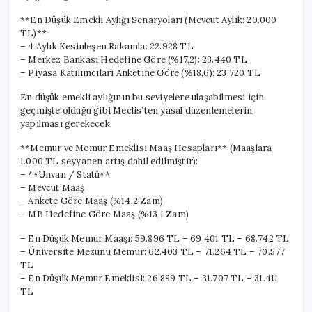
**En Düşük Emekli Aylığı Senaryoları (Mevcut Aylık: 20.000
TL)**
– 4 Aylık Kesinleşen Rakamla: 22.928 TL
– Merkez Bankası Hedefine Göre (%17,2): 23.440 TL
– Piyasa Katılımcıları Anketine Göre (%18,6): 23.720 TL
En düşük emekli aylığının bu seviyelere ulaşabilmesi için
geçmişte olduğu gibi Meclis’ten yasal düzenlemelerin
yapılması gerekecek.
**Memur ve Memur Emeklisi Maaş Hesapları** (Maaşlara
1.000 TL seyyanen artış dahil edilmiştir):
– **Unvan / Statü**
– Mevcut Maaş
– Ankete Göre Maaş (%14,2 Zam)
– MB Hedefine Göre Maaş (%13,1 Zam)
– En Düşük Memur Maaşı: 59.896 TL – 69.401 TL – 68.742 TL
– Üniversite Mezunu Memur: 62.403 TL – 71.264 TL – 70.577
TL
– En Düşük Memur Emeklisi: 26.889 TL – 31.707 TL – 31.411
TL