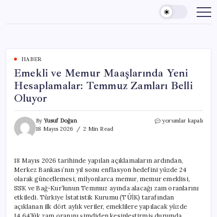
Skip
to
content
HABER
Emekli ve Memur Maaşlarında Yeni
Hesaplamalar: Temmuz Zamları Belli
Oluyor
Emekli
By
Yusuf Doğan
yorumlar kapalı
ve
18 Mayıs 2026
2 Min Read
Memur
Maaşlarında
Yeni
18 Mayıs 2026 tarihinde yapılan açıklamaların ardından,
Hesaplamalar:
Merkez Bankası’nın yıl sonu enflasyon hedefini yüzde 24
Temmuz
Zamları
olarak güncellemesi, milyonlarca memur, memur emeklisi,
Belli
SSK ve Bağ-Kur’lunun Temmuz ayında alacağı zam oranlarını
Oluyor
etkiledi. Türkiye İstatistik Kurumu (TÜİK) tarafından
için
açıklanan ilk dört aylık veriler, emeklilere yapılacak yüzde
14,64’lük zam oranını şimdiden kesinleştirmiş durumda.