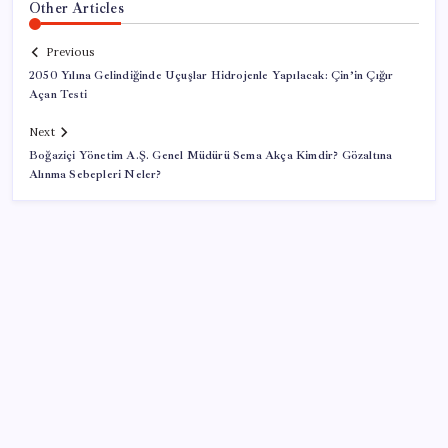
Other Articles
Previous
2050 Yılına Gelindiğinde Uçuşlar Hidrojenle Yapılacak: Çin’in Çığır
Açan Testi
Next
Boğaziçi Yönetim A.Ş. Genel Müdürü Sema Akça Kimdir? Gözaltına
Alınma Sebepleri Neler?
SON YAZILAR
AB ambalaj kısıtlaması için düğmeye bastı