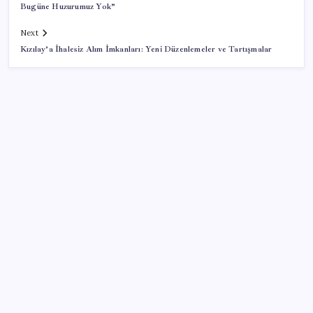
Bugüne Huzurumuz Yok”
Next
Kızılay’a İhalesiz Alım İmkanları: Yeni Düzenlemeler ve Tartışmalar
SON YAZILAR
Altını geride bıraktı: Gümüş fiyatlarında tarihi
yükseliş
AÖL 3. Dönem sınav sonuçları açıklandı mı? Açık
Öğretim Lisesi sınav sonuçları nasıl ve nereden
öğrenilir?