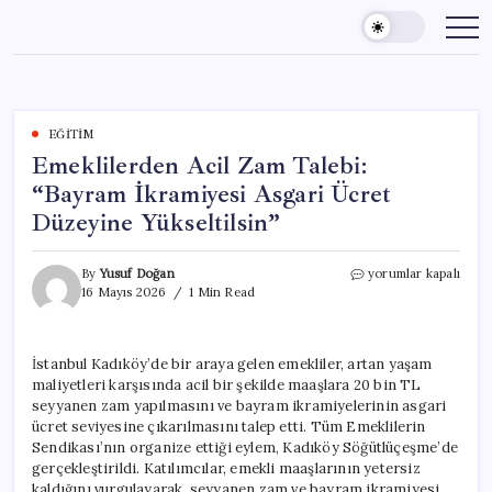
Skip
to
content
EĞITIM
Emeklilerden Acil Zam Talebi:
“Bayram İkramiyesi Asgari Ücret
Düzeyine Yükseltilsin”
Emeklilerden
By
Yusuf Doğan
yorumlar kapalı
Acil
16 Mayıs 2026
1 Min Read
Zam
Talebi:
“Bayram
İstanbul Kadıköy’de bir araya gelen emekliler, artan yaşam
İkramiyesi
maliyetleri karşısında acil bir şekilde maaşlara 20 bin TL
Asgari
Ücret
seyyanen zam yapılmasını ve bayram ikramiyelerinin asgari
Düzeyine
ücret seviyesine çıkarılmasını talep etti. Tüm Emeklilerin
Yükseltilsin”
Sendikası’nın organize ettiği eylem, Kadıköy Söğütlüçeşme’de
için
gerçekleştirildi. Katılımcılar, emekli maaşlarının yetersiz
kaldığını vurgulayarak, seyyanen zam ve bayram ikramiyesi