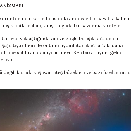
KANİZMASI
ik görüntünün arkasında aslında amansız bir hayatta kalma
bu ışık patlamaları, vahşi doğada bir savunma yöntemi.
bir avcı yaklaştığında ani ve güçlü bir ışık patlaması
şaşırtıyor hem de ortamı aydınlatarak etraftaki daha
ndisine saldıran canlıyı bir nevi “Ben buradayım, gelin
teriyor!
ü değil; karada yaşayan ateş böcekleri ve bazı özel manta