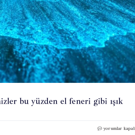
izler bu yüzden el feneri gibi ışık
Gece
yorumlar kapal
olunca