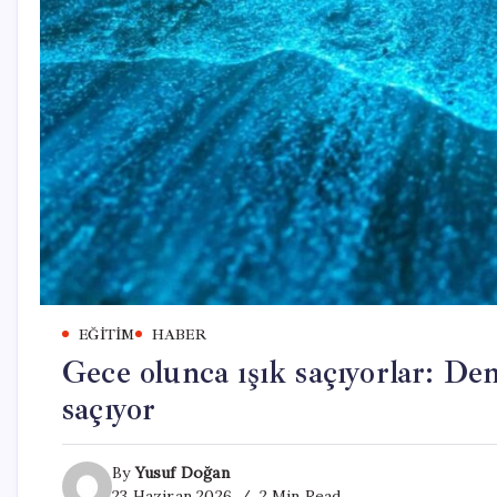
EĞITIM
HABER
Gece olunca ışık saçıyorlar: Den
saçıyor
By
Yusuf Doğan
23 Haziran 2026
2 Min Read