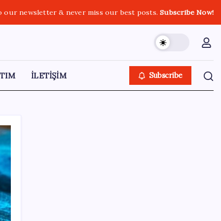
o our newsletter & never miss our best posts.
Subscribe Now!
TIM
İLETİŞİM
Subscribe
SON YAZILAR
Trump’tan Fed Başkanı Warsh’a: Faiz kararı
tamamen ona bağlı değil