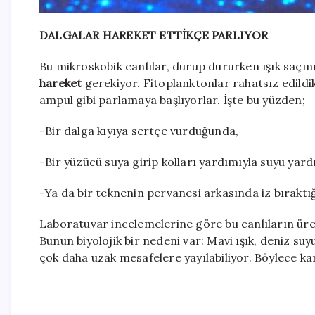
DALGALAR HAREKET ETTİKÇE PARLIYOR
Bu mikroskobik canlılar, durup dururken ışık saçmıyo
hareket
gerekiyor. Fitoplanktonlar rahatsız edildik
ampul gibi parlamaya başlıyorlar. İşte bu yüzden;
-Bir dalga kıyıya sertçe vurduğunda,
-Bir yüzücü suya girip kolları yardımıyla suyu yard
-Ya da bir teknenin pervanesi arkasında iz bırakt
Laboratuvar incelemelerine göre bu canlıların üre
Bunun biyolojik bir nedeni var: Mavi ışık, deniz su
çok daha uzak mesafelere yayılabiliyor. Böylece k