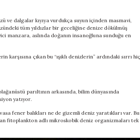
ışık
saçıyorlar:
Denizler
zü ve dalgalar kıyıya vurdukça suyun içinden masmavi,
bu
yüzündeki tüm yıldızlar bir geceliğine denize dökülmüş
yüzden
eyici manzara, aslında doğanın insanoğluna sunduğu en
el
feneri
gibi
n karşısına çıkan bu “ışıklı denizlerin” ardındaki sırrı hi
ışık
saçıyor
için
lağanüstü parıltının arkasında, bilim dünyasında
siyon yatıyor.
vasa fener balıkları ne de gizemli deniz yaratıkları var. Bu
an fitoplankton adlı mikroskobik deniz organizmaları tek