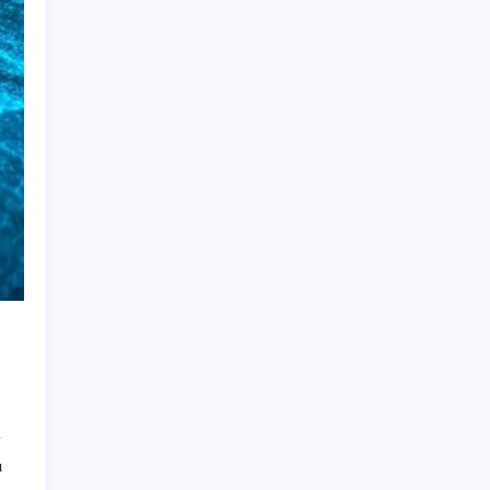
MEB 2026-2027 ortaokul kayıtları ne zaman
başlıyor? Ortaokul kayıtları nasıl yapılır?
Döviz cinsi ticari kredilerde tarihi rekor
Vergi ve SGK borçlarında yapılandırma
fırsatı: Son başvuru tarihi belli oldu
Komünist Mao’nun makam aracıydı, bugün
zenginlerin lüks oyuncağı oldu
TCMB, yılın üçüncü enflasyon raporunu 13
Ağustos’ta açıklayacak
MHP’li Feti Yıldız’dan ‘çerçeve yasa’
açıklaması: IRA ve FARC örnekleri dikkat
çekti
Altını geride bıraktı: Gümüş fiyatlarında
tarihi yükseliş
AÖL 3. Dönem sınav sonuçları açıklandı
mı? Açık Öğretim Lisesi sınav sonuçları
ı
nasıl ve nereden öğrenilir?