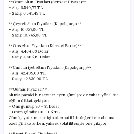
**Gram Altın Fiyatları (Serbest Piyasa)**
– Alış: 6.540,77 TL
– Satış: 6.541,45 TL
**Çeyrek Altın Fiyatları (Kapalıçarşı)**
– Alış: 10.657,00 TL
– Satış: 10.745,00 TL
**Ons Altın Fiyatları (Küresel Parite)**
– Alış: 4.464,60 Dolar
– Satış: 4.465,19 Dolar
**Cumhuriyet Altını Fiyatları (Kapalıçarşı)**
– Alış: 42.495,00 TL
– Satış: 42.830,00 TL
**Gümüş Fiyatları**
Altınla paralel bir seyir izleyen gümüşte de yukarı yönlü bir
eğilim dikkat çekiyor:
– Ons gümüş: 76 – 81 Dolar
– Gram gümüş: 110 – 115 TL
Gümüş, yatırımcılar için alternatif bir değerli metal olma
özelliğini korurken, yüksek volatilitesiyle öne çıkıyor.
**Brent Petrol Fiyatları**