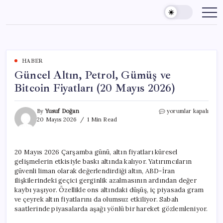
Skip
to
content
HABER
Güncel Altın, Petrol, Gümüş ve
Bitcoin Fiyatları (20 Mayıs 2026)
Güncel
By
Yusuf Doğan
yorumlar kapalı
Altın,
20 Mayıs 2026
1 Min Read
Petrol,
Gümüş
ve
20 Mayıs 2026 Çarşamba günü, altın fiyatları küresel
Bitcoin
gelişmelerin etkisiyle baskı altında kalıyor. Yatırımcıların
Fiyatları
(20
güvenli liman olarak değerlendirdiği altın, ABD-İran
Mayıs
ilişkilerindeki geçici gerginlik azalmasının ardından değer
2026)
kaybı yaşıyor. Özellikle ons altındaki düşüş, iç piyasada gram
için
ve çeyrek altın fiyatlarını da olumsuz etkiliyor. Sabah
saatlerinde piyasalarda aşağı yönlü bir hareket gözlemleniyor.