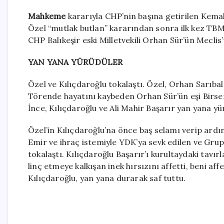
Mahkeme
kararıyla CHP’nin başına getirilen Kema
Özel “mutlak butlan” kararından sonra ilk kez TBM
CHP Balıkeşir eski Milletvekili Orhan Sür’ün Meclis’
YAN YANA YÜRÜDÜLER
Özel ve Kılıçdaroğlu tokalaştı. Özel, Orhan Sarıba
Törende hayatını kaybeden Orhan Sür’ün eşi Birse
İnce, Kılıçdaroğlu ve Ali Mahir Başarır yan yana yü
Özel’in Kılıçdaroğlu’na önce baş selamı verip ard
Emir ve ihraç istemiyle YDK’ya sevk edilen ve Grup 
tokalaştı. Kılıçdaroğlu Başarır’ı kurultaydaki tavır
linç etmeye kalkışan inek hırsızını affetti, beni 
Kılıçdaroğlu, yan yana durarak saf tuttu.