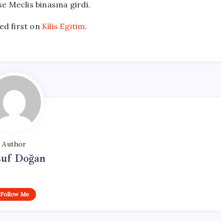
e Meclis binasına girdi.
d first on
Kilis Egitim
.
Author
suf Doğan
Follow Me