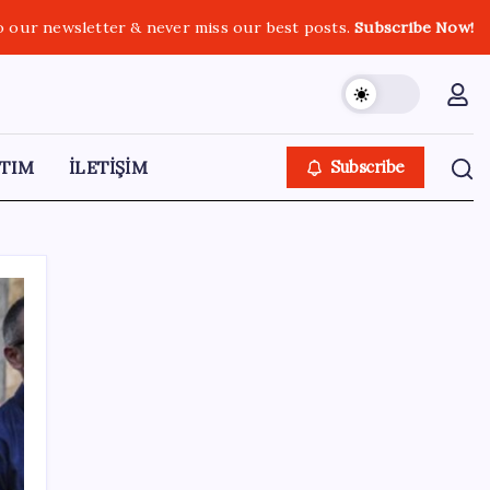
o our newsletter & never miss our best posts.
Subscribe Now!
TIM
İLETİŞİM
Subscribe
SON YAZILAR
Komünist Mao’nun makam aracıydı, bugün
zenginlerin lüks oyuncağı oldu