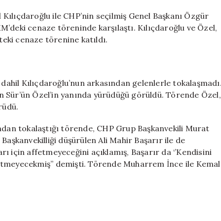
soğukluğu
için
l Kılıçdaroğlu ile CHP’nin seçilmiş Genel Başkanı Özgür
M’deki cenaze töreninde karşılaştı. Kılıçdaroğlu ve Özel,
teki cenaze törenine katıldı.
l dahil Kılıçdaroğlu’nun arkasından gelenlerle tokalaşmadı
n Sür’ün Özel’in yanında yürüdüğü görüldü. Törende Özel,
rüdü.
ından tokalaştığı törende, CHP Grup Başkanvekili Murat
Başkanvekilliği düşürülen Ali Mahir Başarır ile de
ları için affetmeyeceğini açıklamış, Başarır da ‘’Kendisini
affetmeyecekmiş’’ demişti. Törende Muharrem İnce ile Kemal