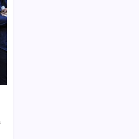
TCMB, yılın üçüncü enflasyon raporunu 13
Ağustos’ta açıklayacak
MHP’li Feti Yıldız’dan ‘çerçeve yasa’
açıklaması: IRA ve FARC örnekleri dikkat
çekti
Altını geride bıraktı: Gümüş fiyatlarında
tarihi yükseliş
AÖL 3. Dönem sınav sonuçları açıklandı
mı? Açık Öğretim Lisesi sınav sonuçları
nasıl ve nereden öğrenilir?
İmamoğlu’na bir ‘erişim engeli’ daha:
Görünmez kılındı!
LGS 2026 sonuçları ne zaman, saat kaçta
açıklanacak, lise tercih sonuçlarına
nereden bakılır?
ı
İstanbul’da temmuzda fiyatı en çok artan
ürün sivri biber oldu