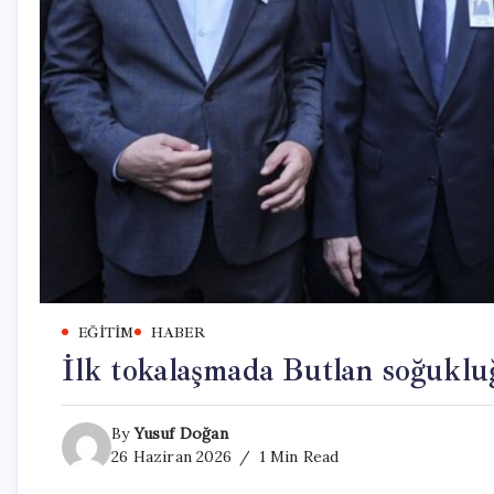
EĞITIM
HABER
İlk tokalaşmada Butlan soğuklu
By
Yusuf Doğan
26 Haziran 2026
1 Min Read