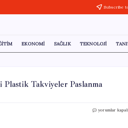
Subscribe t
ĞİTİM
EKONOMİ
SAĞLIK
TEKNOLOJİ
TANI
 Plastik Takviyeler Paslanma
İnşaat
yorumlar kapal
Sektöründe
Devrim:
Yeni