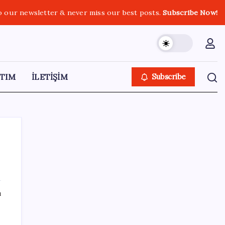
o our newsletter & never miss our best posts.
Subscribe Now!
TIM
İLETİŞİM
Subscribe
SON YAZILAR
ı
AB ambalaj kısıtlaması için düğmeye bastı