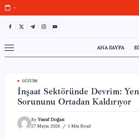
Skip
-
to
content
https://www.facebook.com/
https://twitter.com/
https://t.me/
https://www.instagram.com/
https://youtube.com/
ANA SAYFA
E
EĞITIM
İnşaat Sektöründe Devrim: Yeni
Sorununu Ortadan Kaldırıyor
By
Yusuf Doğan
27 Mayıs 2026
1 Min Read