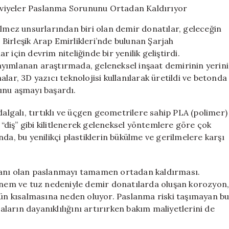
Plastik
Takviyeler
ilmez unsurlarından biri olan demir donatılar, geleceğin
Paslanma
. Birleşik Arap Emirlikleri’nde bulunan Şarjah
Sorununu
için devrim niteliğinde bir yenilik geliştirdi.
Ortadan
Kaldırıyor
yımlanan araştırmada, geleneksel inşaat demirinin yerini
için
vhalar, 3D yazıcı teknolojisi kullanılarak üretildi ve betonda
unu aşmayı başardı.
dalgalı, tırtıklı ve üçgen geometrilere sahip PLA (polimer)
 “diş” gibi kilitlenerek geleneksel yöntemlere göre çok
da, bu yenilikçi plastiklerin bükülme ve gerilmelere karşı
manı olan paslanmayı tamamen ortadan kaldırması.
, nem ve tuz nedeniyle demir donatılarda oluşan korozyon
n kısalmasına neden oluyor. Paslanma riski taşımayan b
binaların dayanıklılığını artırırken bakım maliyetlerini de