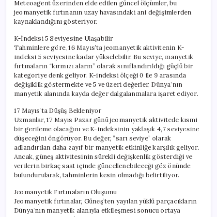
Meteoagent üzerinden elde edilen güncel ölçümler, bu
jeomanyetik fırtınanın uzay havasındaki ani değişimlerden
kaynaklandığını gösteriyor.
K-İndeksi 5 Seviyesine Ulaşabilir
Tahminlere göre, 16 Mayıs’ta jeomanyetik aktivitenin K-
indeksi 5 seviyesine kadar yükselebilir. Bu seviye, manyetik
fırtınaların “kırmızı alarm” olarak sınıflandırıldığı güçlü bir
kategoriye denk geliyor. K-indeksi ölçeği 0 ile 9 arasında
değişiklik göstermekte ve 5 ve üzeri değerler, Dünya’nın
manyetik alanında kayda değer dalgalanmalara işaret ediyor.
17 Mayıs’ta Düşüş Bekleniyor
Uzmanlar, 17 Mayıs Pazar günü jeomanyetik aktivitede kısmi
bir gerileme olacağını ve K-indeksinin yaklaşık 4,7 seviyesine
düşeceğini öngörüyor. Bu değer, “sarı seviye” olarak
adlandırılan daha zayıf bir manyetik etkinliğe karşılık geliyor.
Ancak, güneş aktivitesinin sürekli değişkenlik gösterdiği ve
verilerin birkaç saat içinde güncellenebileceği göz önünde
bulundurularak, tahminlerin kesin olmadığı belirtiliyor.
Jeomanyetik Fırtınaların Oluşumu
Jeomanyetik fırtınalar, Güneş’ten yayılan yüklü parçacıkların
Dünya’nın manyetik alanıyla etkileşmesi sonucu ortaya