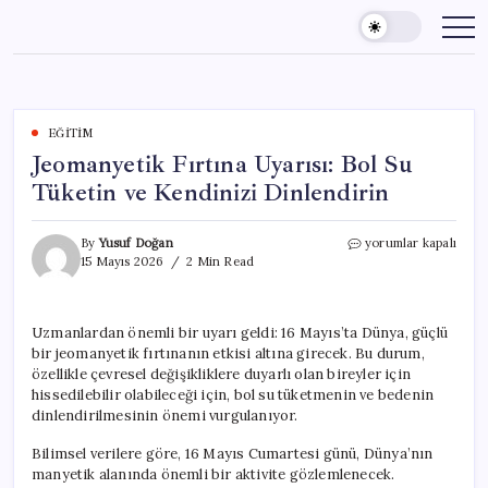
Skip
to
content
EĞITIM
Jeomanyetik Fırtına Uyarısı: Bol Su
Tüketin ve Kendinizi Dinlendirin
Jeomanyetik
By
Yusuf Doğan
yorumlar kapalı
Fırtına
15 Mayıs 2026
2 Min Read
Uyarısı:
Bol
Su
Uzmanlardan önemli bir uyarı geldi: 16 Mayıs’ta Dünya, güçlü
Tüketin
bir jeomanyetik fırtınanın etkisi altına girecek. Bu durum,
ve
Kendinizi
özellikle çevresel değişikliklere duyarlı olan bireyler için
Dinlendirin
hissedilebilir olabileceği için, bol su tüketmenin ve bedenin
için
dinlendirilmesinin önemi vurgulanıyor.
Bilimsel verilere göre, 16 Mayıs Cumartesi günü, Dünya’nın
manyetik alanında önemli bir aktivite gözlemlenecek.