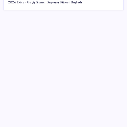
2026 Dikey Geçiş Sınavı Başvuru Süreci Başladı
SON YAZILAR
Trump’tan Fed Başkanı Warsh’a: Faiz kararı
tamamen ona bağlı değil
MEB 2026-2027 ortaokul kayıtları ne zaman
başlıyor? Ortaokul kayıtları nasıl yapılır?
Döviz cinsi ticari kredilerde tarihi rekor
Vergi ve SGK borçlarında yapılandırma fırsatı: Son
başvuru tarihi belli oldu