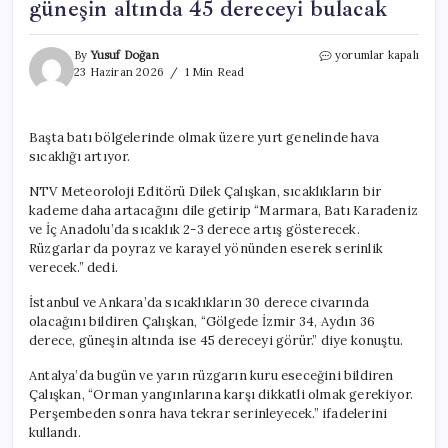
güneşin altında 45 dereceyi bulacak
Kavurucu
By
Yusuf Doğan
yorumlar kapalı
sıcaklar
23 Haziran 2026
1 Min Read
başlıyor.
Sıcaklık
güneşin
Başta batı bölgelerinde olmak üzere yurt genelinde hava
altında
sıcaklığı artıyor.
45
dereceyi
NTV Meteoroloji Editörü Dilek Çalışkan, sıcaklıkların bir
bulacak
için
kademe daha artacağını dile getirip “Marmara, Batı Karadeniz
ve İç Anadolu’da sıcaklık 2-3 derece artış gösterecek.
Rüzgarlar da poyraz ve karayel yönünden eserek serinlik
verecek.” dedi.
İstanbul ve Ankara’da sıcaklıkların 30 derece civarında
olacağını bildiren Çalışkan, “Gölgede İzmir 34, Aydın 36
derece, güneşin altında ise 45 dereceyi görür.” diye konuştu.
Antalya’da bugün ve yarın rüzgarın kuru eseceğini bildiren
Çalışkan, “Orman yangınlarına karşı dikkatli olmak gerekiyor.
Perşembeden sonra hava tekrar serinleyecek.” ifadelerini
kullandı.