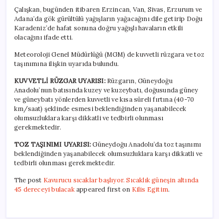
Çalışkan, bugünden itibaren Erzincan, Van, Sivas, Erzurum ve
Adana’da gök gürültülü yağışların yağacağını dile getirip Doğu
Karadeniz’de hafat sonuna doğru yağışlı havaların etkili
olacağını ifade etti.
Meteoroloji Genel Müdürlüğü (MGM) de kuvvetli rüzgara ve toz
taşınımına ilişkin uyarıda bulundu.
KUVVETLİ RÜZGAR UYARISI:
Rüzgarın, Güneydoğu
Anadolu’nun batısında kuzey ve kuzeybatı, doğusunda güney
ve güneybatı yönlerden kuvvetli ve kısa süreli fırtına (40-70
km/saat) şeklinde esmesi beklendiğinden yaşanabilecek
olumsuzluklara karşı dikkatli ve tedbirli olunması
gerekmektedir.
TOZ TAŞINIMI UYARISI:
Güneydoğu Anadolu’da toz taşınımı
beklendiğinden yaşanabilecek olumsuzluklara karşı dikkatli ve
tedbirli olunması gerekmektedir.
The post
Kavurucu sıcaklar başlıyor. Sıcaklık güneşin altında
45 dereceyi bulacak
appeared first on
Kilis Egitim
.