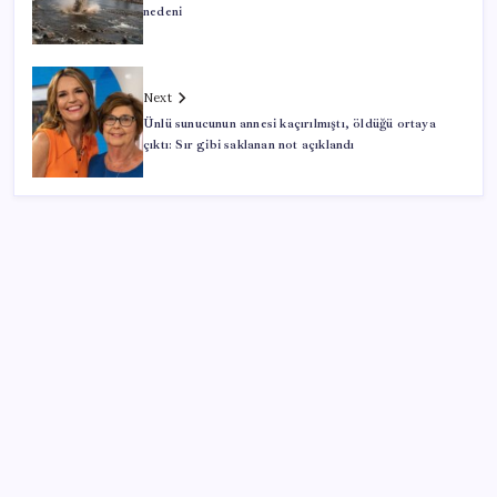
nedeni
Next
Ünlü sunucunun annesi kaçırılmıştı, öldüğü ortaya
çıktı: Sır gibi saklanan not açıklandı
SON YAZILAR
Altını geride bıraktı: Gümüş fiyatlarında tarihi
yükseliş