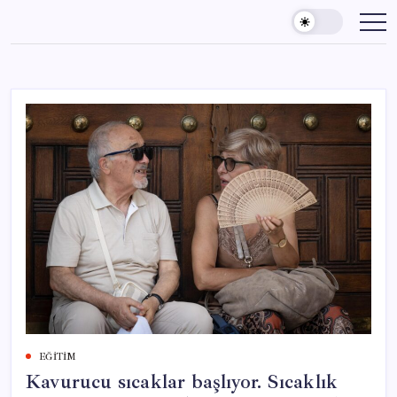
Skip
to
content
EĞITIM
Kavurucu sıcaklar başlıyor. Sıcaklık