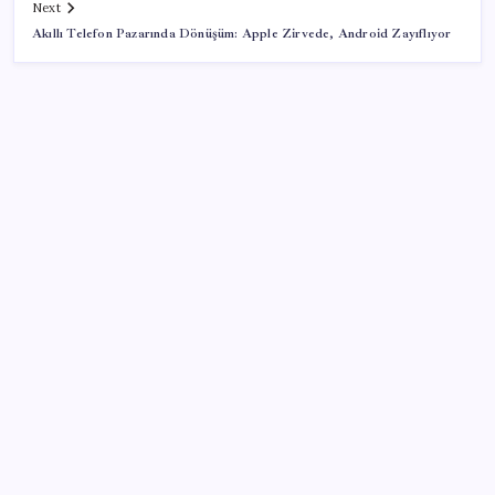
Next
Akıllı Telefon Pazarında Dönüşüm: Apple Zirvede, Android Zayıflıyor
SON YAZILAR
Trump’tan Fed Başkanı Warsh’a: Faiz kararı
tamamen ona bağlı değil
MEB 2026-2027 ortaokul kayıtları ne zaman
başlıyor? Ortaokul kayıtları nasıl yapılır?
Döviz cinsi ticari kredilerde tarihi rekor
Vergi ve SGK borçlarında yapılandırma fırsatı: Son