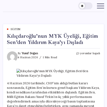
Skip
to
content
EĞITIM
Kılıçdaroğlu’nun MYK Üyeliği, Eğitim
Sen’den Yıldırım Kaya’yı Dışladı
Kılıçdaroğlu’nun
By
Yusuf Doğan
yorumlar kapalı
MYK
4 Haziran 2026
1 Min Read
Üyeliği,
Eğitim
Sen’den
Yıldırım
Kaya’yı
Dışladı
4 Haziran 2026 tarihinde, CHP’nin aldığı butlan kararı
için
sonrasında, Eğitim Sen’in kurucu genel başkanı Yıldırım Kaya,
kendi sendikası tarafından etkinlikten dışlandı. Eğitim Sen,
Milli Eğitim Bakanı Yusuf Tekin’in üç yıllık performansını
değerlendirmek amacıyla düzenleyeceği basın toplantısına
Kaya’yı davet etmediğini belirtirken, aynı zamanda mevcut