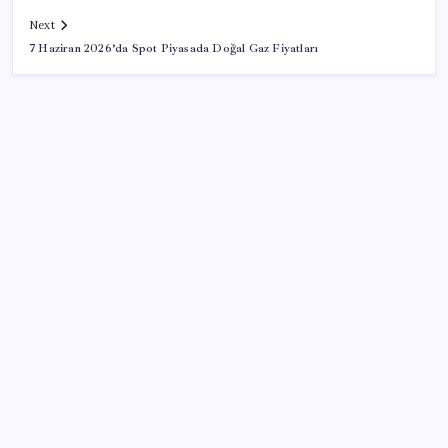
Next
7 Haziran 2026’da Spot Piyasada Doğal Gaz Fiyatları
SON YAZILAR
Altını geride bıraktı: Gümüş fiyatlarında tarihi
yükseliş
AÖL 3. Dönem sınav sonuçları açıklandı mı? Açık
Öğretim Lisesi sınav sonuçları nasıl ve nereden
öğrenilir?
İmamoğlu’na bir ‘erişim engeli’ daha: Görünmez