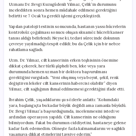
Uzmanı Dr. Sevgi Kuzugüdenli Yılmaz, Çelik’in durumunu
inceledikten sonra hemen müdahale edilmesi gerektiğini
belirtti ve 7 Ocak’ta gerekli işlemi gerçekleştirdi.
Yapılan patoloji testinin sonucunda, hastanın yassı hücrelerin
kontrolsüz çoğalması sonucu oluşan skuamöz hücreli kanser
tanısı aldığı belirlendi. Neyse ki, tedavi sürecinde dokunun
çevreye yayılmadığı tespit edildi; bu da Çelik için bir nebze
rahatlama sağladı.
Uzm. Dr. Yılmaz, cilt kanserinin erken teşhisinin önemine
dikkat çekerek, her türlü şüpheli ben, leke veya yara
durumunda hemen uzman bir doktora başvurulması
gerektiğini vurguladı. “Yeni oluşmuş veya boyut, şekil, renk
değiştiren lekeler cilt kanserinin habercisi olabilir” diyen
Yılmaz, cilt sağlığının ihmal edilmemesi gerektiğini ifade etti.
İbrahim Çelik, yaşadıklarını şu sözlerle anlattı: “Kolumdaki
yara, başlangıçta bu kadar büyük değildi ama zamanla büyüdü.
Dr. Sevgi Yılmaz’a başvurduğumda, incelenmesini istedi ve
ardından operasyon yapıldı. Cilt kanserinin ne olduğunu
bilmiyordum. Fakat bu durumun ciddiyetini, hastaneye gelene
kadar fark edemedim. Güneşte fazla kalmamalarını ve sağlıklı
yaşamaya dikkat etmelerini tavsiye ederim.”