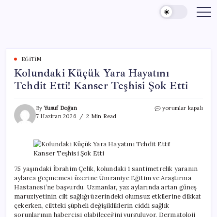
Skip
to
content
EĞITIM
Kolundaki Küçük Yara Hayatını
Tehdit Etti! Kanser Teşhisi Şok Etti
Kolundaki
By
Yusuf Doğan
yorumlar kapalı
Küçük
7 Haziran 2026
2 Min Read
Yara
Hayatını
Tehdit
Etti!
Kanser
Teşhisi
75 yaşındaki İbrahim Çelik, kolundaki 1 santimetrelik yaranın
Şok
aylarca geçmemesi üzerine Ümraniye Eğitim ve Araştırma
Etti
Hastanesi’ne başvurdu. Uzmanlar, yaz aylarında artan güneş
için
maruziyetinin cilt sağlığı üzerindeki olumsuz etkilerine dikkat
çekerken, ciltteki şüpheli değişikliklerin ciddi sağlık
sorunlarının habercisi olabileceğini vurguluyor. Dermatoloji