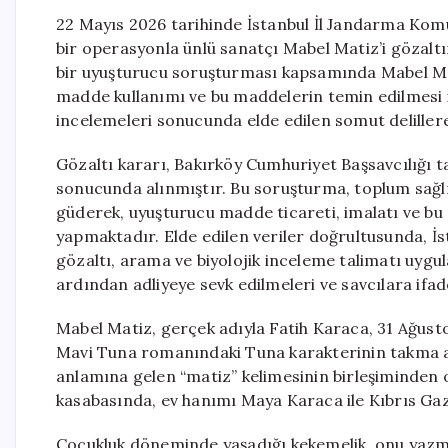
22 Mayıs 2026 tarihinde İstanbul İl Jandarma Komu
bir operasyonla ünlü sanatçı Mabel Matiz’i gözaltı
bir uyuşturucu soruşturması kapsamında Mabel Ma
madde kullanımı ve bu maddelerin temin edilmesi id
incelemeleri sonucunda elde edilen somut delille
Gözaltı kararı, Bakırköy Cumhuriyet Başsavcılığı 
sonucunda alınmıştır. Bu soruşturma, toplum sağl
güderek, uyuşturucu madde ticareti, imalatı ve bu 
yapmaktadır. Elde edilen veriler doğrultusunda, İ
gözaltı, arama ve biyolojik inceleme talimatı uygul
ardından adliyeye sevk edilmeleri ve savcılara ifad
Mabel Matiz, gerçek adıyla Fatih Karaca, 31 Ağust
Mavi Tuna romanındaki Tuna karakterinin takma ad
anlamına gelen “matiz” kelimesinin birleşiminden 
kasabasında, ev hanımı Maya Karaca ile Kıbrıs Gazi
Çocukluk döneminde yaşadığı kekemelik, onu yazma