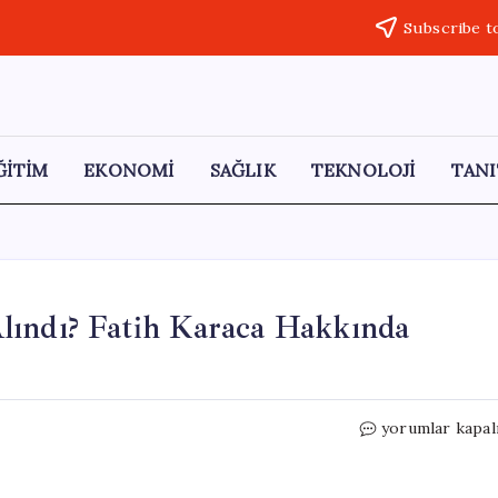
Subscribe t
ĞİTİM
EKONOMİ
SAĞLIK
TEKNOLOJİ
TANI
lındı? Fatih Karaca Hakkında
Mabel
yorumlar kapal
Matiz
Neden
Gözaltına