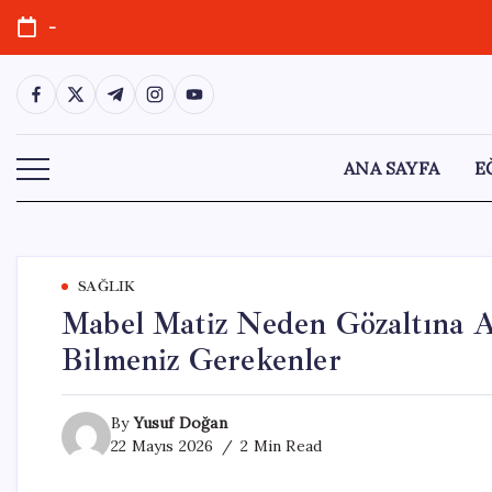
Skip
-
to
content
https://www.facebook.com/
https://twitter.com/
https://t.me/
https://www.instagram.com/
https://youtube.com/
ANA SAYFA
E
SAĞLIK
Mabel Matiz Neden Gözaltına A
Bilmeniz Gerekenler
By
Yusuf Doğan
22 Mayıs 2026
2 Min Read