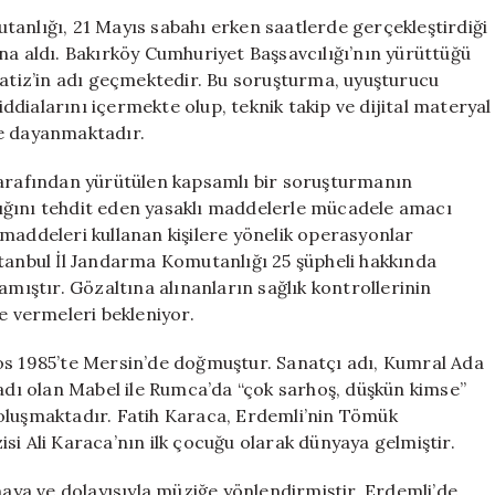
Alındı?
tanlığı, 21 Mayıs sabahı erken saatlerde gerçekleştirdiği
Fatih
na aldı. Bakırköy Cumhuriyet Başsavcılığı’nın yürüttüğü
Karaca
tiz’in adı geçmektedir. Bu soruşturma, uyuşturucu
Hakkında
dialarını içermekte olup, teknik takip ve dijital materyal
Bilmeniz
re dayanmaktadır.
Gerekenler
için
tarafından yürütülen kapsamlı bir soruşturmanın
ığını tehdit eden yasaklı maddelerle mücadele amacı
maddeleri kullanan kişilere yönelik operasyonlar
stanbul İl Jandarma Komutanlığı 25 şüpheli hakkında
amıştır. Gözaltına alınanların sağlık kontrollerinin
e vermeleri bekleniyor.
os 1985’te Mersin’de doğmuştur. Sanatçı adı, Kumral Ada
ı olan Mabel ile Rumca’da “çok sarhoş, düşkün kimse”
oluşmaktadır. Fatih Karaca, Erdemli’nin Tömük
si Ali Karaca’nın ilk çocuğu olarak dünyaya gelmiştir.
ya ve dolayısıyla müziğe yönlendirmiştir. Erdemli’de