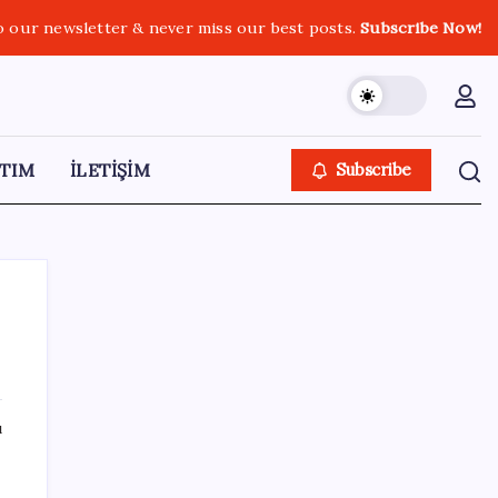
o our newsletter & never miss our best posts.
Subscribe Now!
TIM
İLETİŞİM
Subscribe
SON YAZILAR
ı
Altını geride bıraktı: Gümüş fiyatlarında
tarihi yükseliş