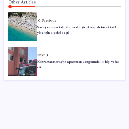
Other Articles
Previous
Savaş sonrası talepler azalmıştı: Avrupalı turist tatil
yine için o şehri seçti
Next
Kahramanmaraş’ta apartman yangınında iki kişi vefat
etti