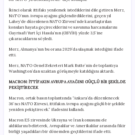
İkinci olarak ittifakı yenilemek istediklerini dile getiren Merz,
NATO’nun Avrupa ayağını güçlendirdiklerini, geçen yıl
Lahey’de düzenlenen NATO Zirvesi’nde kararlaştırılan
konuları hayata geçireceklerini ve savunma harcamalarını
Gayrisafi Yurt İçi Hasıla’nın (GSYİH) yüzde 3,5’ine
çıkaracaklarını söyledi.
Merz, Almanya’nın bu orana 2029’da ulaşmak istediğini ifade
etti.
Merz, NATO Genel Sekreteri Mark Rutte’nin de toplantıya
Washington’dan uzaktan görüşmeyle katıldığını aktardı.
MACRON: İTTİFAKIN AVRUPA AYAĞINI GÜÇLÜ BİR ŞEKİLDE
PEKİŞTİRECEK
Macron, ortak basın toplantıında “Ankara’da düzenlenecek
36’ncı NATO Zirvesi, ittifakın Avrupa ayağını güçlü bir şekilde
yeniden pekiştirecek.” ifadesini kullandı.
Macron E5 zirvesinde Ukrayna ve İran konusunu ele
aldıklarını belirterek, Avrupalılar ve Amerikalılar arasında fikir
birliği yaşadıkları bir dönemden geçtiklerini ifade etti.