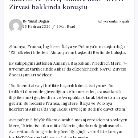
Zirvesi hakkında konuştu
Macron
By
Yusuf Doğan
yorumlar kapalı
ve
25 Haziran 2026
1 Min Read
Merz,
Ankara’daki
NATO
Almanya, Fransa, İngiltere, İtalya ve Polonya’nın oluşturduğu
Zirvesi
“E5” ülkeleri liderleri, Almanya’nın başkenti Berlin’de buluştu.
hakkında
konuştu
Ev sahipliğini üstlenen Almanya Başbakanı Friedrich Merz, 7-
için
8 Temmuz tarihlerinde Ankar’da düzenlenecek NATO Zirvesi
öncesi şunları söyledi:
“Bu önemli zirveyi birlikte başarılı kılmak istiyoruz. Bu,
tehlikeli dönemde güvenliğimize hizmet eder, transatlantik
ilişkilerimizi güçlendirir ve Avrupalılar olarak bizleri bir araya
getirir. Bu nedenle Fransa, İngiltere, İtalya ve Polonya
liderlerini Ankara’da yapılacak zirve için Berlin’e davet ettim.”
Avrupa’nın 5 büyük ülkesi olarak 5 mesaj verdiklerini söyleyen
Merz, “Birincisi, tüm müttefiklerin çıkarları doğrultusunda
Avro-Atlantik bölgesinde güvenliği güçlü ve birlikte koruyan
bir NATO’yu destekliyoruz.” diye konuştu.