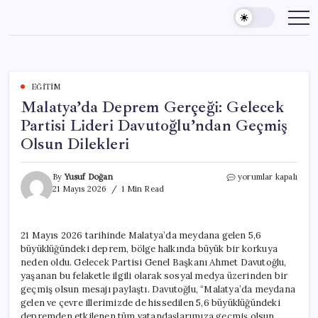
Skip
to
content
EĞITIM
Malatya’da Deprem Gerçeği: Gelecek
Partisi Lideri Davutoğlu’ndan Geçmiş
Olsun Dilekleri
Malatya’da
By
Yusuf Doğan
yorumlar kapalı
Deprem
21 Mayıs 2026
1 Min Read
Gerçeği:
Gelecek
Partisi
21 Mayıs 2026 tarihinde Malatya’da meydana gelen 5,6
Lideri
büyüklüğündeki deprem, bölge halkında büyük bir korkuya
Davutoğlu’ndan
Geçmiş
neden oldu. Gelecek Partisi Genel Başkanı Ahmet Davutoğlu,
Olsun
yaşanan bu felaketle ilgili olarak sosyal medya üzerinden bir
Dilekleri
geçmiş olsun mesajı paylaştı. Davutoğlu, “Malatya’da meydana
için
gelen ve çevre illerimizde de hissedilen 5,6 büyüklüğündeki
depremden etkilenen tüm vatandaşlarımıza geçmiş olsun