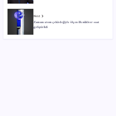
Next
Zamanı atom çekirdeğiyle ölçen ilk nükleer saat
geliştirildi
SON YAZILAR
Altını geride bıraktı: Gümüş fiyatlarında tarihi
yükseliş
AÖL 3. Dönem sınav sonuçları açıklandı mı? Açık