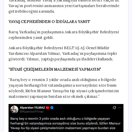
Yarkadaş, Mansur Yavaş’a yakınlığıyla bilinen Bedri Yalçın’ın,
Yavaş’ın portresini asmasının yeni tartışmaları beraberinde
getirebileceğini savundu.
YAVAŞ CEPHESİNDEN O İDDİALARA YANIT
Barış Yarkadaş’ın paylaşımına Ankara Büyükşehir Belediyesi
cephesinden yanıt geldi.
Ankara Büyükşehir Belediyesi BELTAŞ AŞ Genel Müdür
Yardımcısı Alparslan Yılmaz, Yarkadaş’ın paylaşımına tepki
gösterdi. Yılmaz, yaptığı paylaşımda şu ifadeleri kullandı;
“SİYASİ ÇEKİŞMELERİN MALZEMESİ YAPMAYIN”
“Barış bey o resmin 3 yıldır orada asılı olduğunu o bölgede
yaşayan herhangi bir vatandaşımıza sorsaydınız size bunu
söylerdi, lütfen Mansur Yavaşı bu tip siyasi çekişmelerinizin
malzemesi yapmayın burdan size ekmek çıkmaz.”