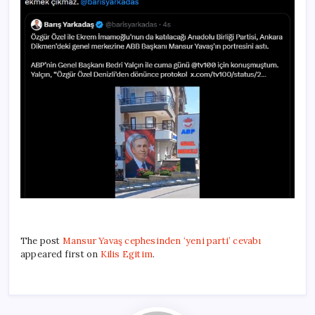
The post
Mansur Yavaş cephesinden ‘yeni parti’ cevabı
appeared first on
Kilis Egitim
.