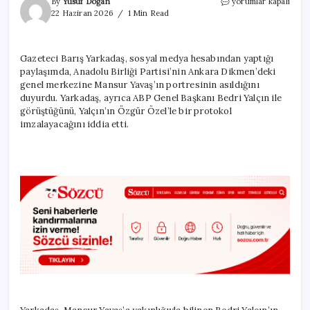
Mansur
By
Yusuf Doğan
yorumlar kapalı
Yavaş
22 Haziran 2026
1 Min Read
cephesinden
‘yeni
parti’
Gazeteci Barış Yarkadaş, sosyal medya hesabından yaptığı
cevabı
paylaşımda, Anadolu Birliği Partisi’nin Ankara Dikmen’deki
için
genel merkezine Mansur Yavaş’ın portresinin asıldığını
duyurdu. Yarkadaş, ayrıca ABP Genel Başkanı Bedri Yalçın ile
görüştüğünü, Yalçın’ın Özgür Özel’le bir protokol
imzalayacağını iddia etti.