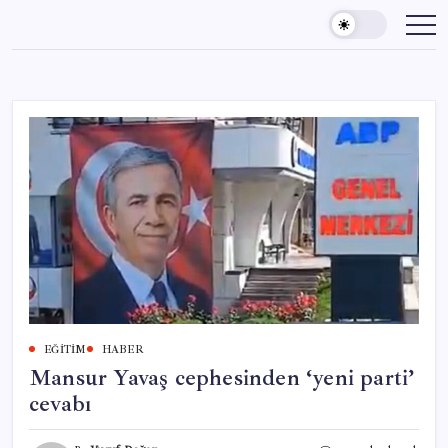
Skip
to
content
EĞITIM
HABER
Mansur Yavaş cephesinden ‘yeni parti’
cevabı