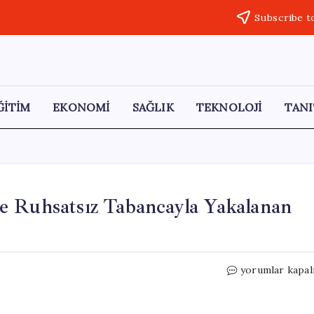
Subscribe t
ĞİTİM
EKONOMİ
SAĞLIK
TEKNOLOJİ
TANI
e Ruhsatsız Tabancayla Yakalanan
Muğla’da
yorumlar kapal
Uzun
Namlulu
Silah