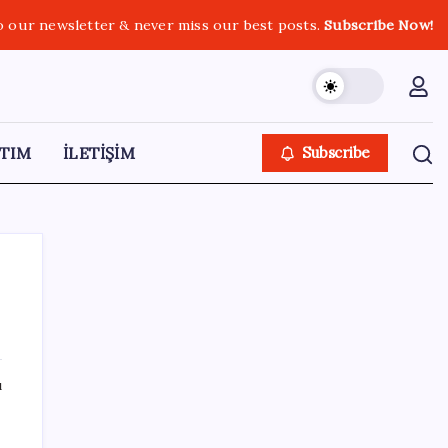
o our newsletter & never miss our best posts.
Subscribe Now!
TIM
İLETİŞİM
Subscribe
SON YAZILAR
ı
Döviz cinsi ticari kredilerde tarihi rekor