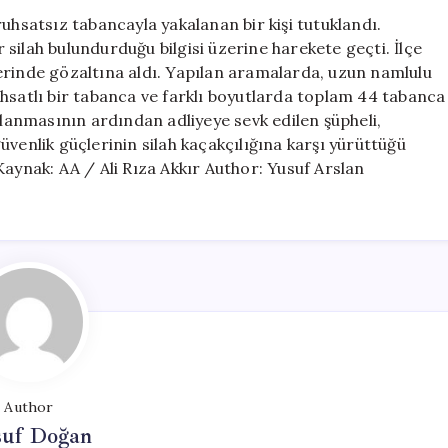
ve
uhsatsız tabancayla yakalanan bir kişi tutuklandı.
Ruhsatsız
ir silah bulundurduğu bilgisi üzerine harekete geçti. İlçe
Tabancayla
ş yerinde gözaltına aldı. Yapılan aramalarda, uzun namlulu
Yakalanan
 ruhsatlı bir tabanca ve farklı boyutlarda toplam 44 tabanca
Şüpheli
mlanmasının ardından adliyeye sevk edilen şüpheli,
Tutuklandı
venlik güçlerinin silah kaçakçılığına karşı yürüttüğü
için
Kaynak: AA / Ali Rıza Akkır Author: Yusuf Arslan
Author
suf Doğan