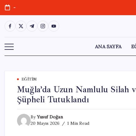
Skip
-
to
content
https://www.facebook.com/
https://twitter.com/
https://t.me/
https://www.instagram.com/
https://youtube.com/
ANA SAYFA
E
EĞITIM
Muğla’da Uzun Namlulu Silah v
Şüpheli Tutuklandı
By
Yusuf Doğan
20 Mayıs 2026
1 Min Read