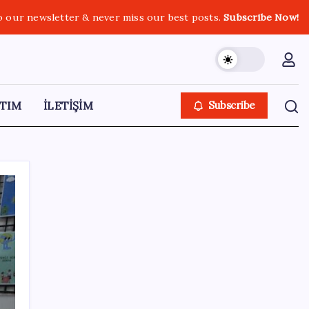
o our newsletter & never miss our best posts.
Subscribe Now!
TIM
İLETİŞİM
Subscribe
SON YAZILAR
AB ambalaj kısıtlaması için düğmeye bastı