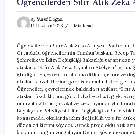
Öğrencilerden Sıfır Atık Zeka A
By
Yusuf Doğan
14 Haziran 2026
2 Min Read
Öğrencilerden Sıfır Atık Zeka Atölyesi Posted on 1
Ortaokulu öğrencilerinin Cumhurbaşkanı Recep Ta
Şehircilik ve İklim Değişikliği Bakanlığı tarafından
atıklarla “Sıfır Atık Zeka Oyunları Atölyesi” açıldı.
işbirliğinde çevre sorunlarına dikkati çekme ve doğa
atıkların özelliklerine göre isimlendirdikleri geri 
Öğrenciler, çevrelerinde buldukları atıkları “Sıfı
atıkları özelliklerine göre belediye desteğiyle ayr
mangala gibi birçok akıl ve zeka oyunlarıyla donatı
Büyükşehir Belediyesi İklim Değişikliği ve Sıfır At
konuşmada, okullarda iklim değişikliği ve sıfır atık
düzenlediklerini söyledi. Örnek proje oldu Atıklar
kazandırıldığını vurgulayan Demir, şöyle devam ett