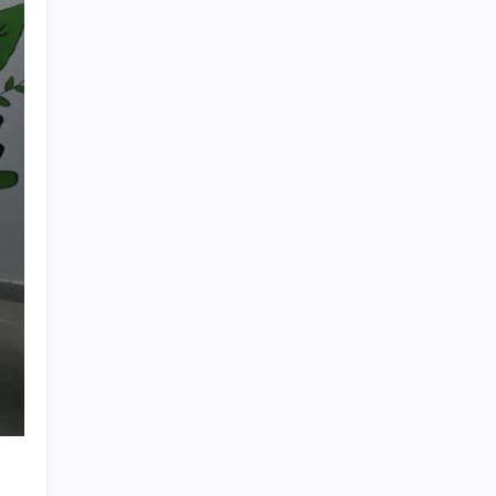
ABD, İran-Umman anlaşması sonrası
ablukayı kaldıracak
Trump’tan Fed Başkanı Warsh’a: Faiz kararı
tamamen ona bağlı değil
MEB 2026-2027 ortaokul kayıtları ne zaman
başlıyor? Ortaokul kayıtları nasıl yapılır?
Döviz cinsi ticari kredilerde tarihi rekor
Vergi ve SGK borçlarında yapılandırma
fırsatı: Son başvuru tarihi belli oldu
Komünist Mao’nun makam aracıydı, bugün
zenginlerin lüks oyuncağı oldu
TCMB, yılın üçüncü enflasyon raporunu 13
Ağustos’ta açıklayacak
MHP’li Feti Yıldız’dan ‘çerçeve yasa’
açıklaması: IRA ve FARC örnekleri dikkat
çekti
Altını geride bıraktı: Gümüş fiyatlarında