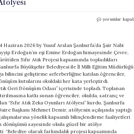
tölyesi
Öğrencilerden
yorumlar kapal
Sıfır
Atık
Zeka
Atölyesi
4 Haziran 2026 by Yusuf Arslan Şanlıurfa’da Şair Nabi
için
yyip Erdoğan’ın eşi Emine Erdoğan himayesinde Çevre,
 yürütülen Sıfır Atık Projesi kapsamında topladıkları
 Şanlıurfa Büyükşehir Belediyesi ile İl Milli Eğitim Müdürlüğü
 bilincini geliştirme seferberliğine katılan öğrenciler,
dönüşüm kutularını okuldaki her kata yerleştirdi.
r Atık Geri Dönüşüm Odası” içerisinde topladı. Toplanan
ıştırılmasına katkı sunan öğrenciler, okulda, satranç ve
lan “Sıfır Atık Zeka Oyunları Atölyesi” kurdu. Şanlıurfa
ık Daire Başkanı Mehmet Demir, atölyenin açılışında yaptığı
 çalışmalarına yönelik kapsamlı bilinçlendirme faaliyetleri
ın dönüşümü sayesinde okula güzel bir atölye
i: “Belediye olarak farkındalık projesi kapsamında