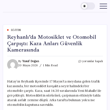
Skip
to
content
EĞITIM
Reyhanlı’da Motosiklet ve Otomobil
Çarpıştı: Kaza Anları Güvenlik
Kamerasında
Reyhanlı’da
By
Yusuf Doğan
yorumlar kapalı
Motosiklet
20 Mayıs 2026
1 Min Read
ve
Otomobil
Çarpıştı:
Hatay’ın Reyhanlı ilçesinde 17 Mayıs’ta meydana gelen trafik
Kaza
kazasında, bir motosiklet kavşakta seyir halindeki bir
Anları
Güvenlik
otomobile çarptı. Kaza, saat 14.30 sıralarında Yeni Mahalle’de
Kamerasında
gerçekleşti. Motosikletin sürücüsü, çarpmanın etkisiyle takla
için
atarak asfalt zemine düştü. Arka tarafta bulunan yolcu ise
otomobilin kaputuna savruldu.