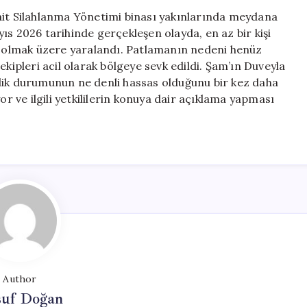
Patlama:
ait Silahlanma Yönetimi binası yakınlarında meydana
En
ıs 2026 tarihinde gerçekleşen olayda, en az bir kişi
Az
ahil olmak üzere yaralandı. Patlamanın nedeni henüz
Bir
ekipleri acil olarak bölgeye sevk edildi. Şam’ın Duveyla
Ölü
lik durumunun ne denli hassas olduğunu bir kez daha
ve
or ve ilgili yetkililerin konuya dair açıklama yapması
On
Bir
Yaralı
için
Author
suf Doğan