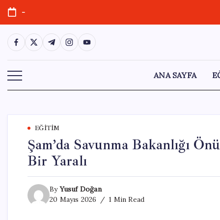
Skip
-
to
content
https://www.facebook.com/
https://twitter.com/
https://t.me/
https://www.instagram.com/
https://youtube.com/
ANA SAYFA
E
EĞITIM
Şam’da Savunma Bakanlığı Önü
Bir Yaralı
By
Yusuf Doğan
20 Mayıs 2026
1 Min Read