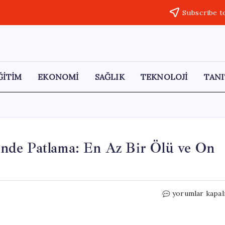
Subscribe t
ĞİTİM
EKONOMİ
SAĞLIK
TEKNOLOJİ
TANI
nde Patlama: En Az Bir Ölü ve On
Şam’da
yorumlar kapal
Savunma
Bakanlığı
Önünde