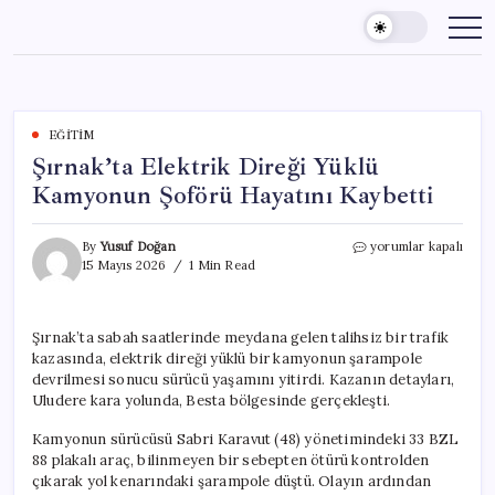
Skip
to
content
EĞITIM
Şırnak’ta Elektrik Direği Yüklü
Kamyonun Şoförü Hayatını Kaybetti
Şırnak’ta
By
Yusuf Doğan
yorumlar kapalı
Elektrik
15 Mayıs 2026
1 Min Read
Direği
Yüklü
Kamyonun
Şırnak’ta sabah saatlerinde meydana gelen talihsiz bir trafik
Şoförü
kazasında, elektrik direği yüklü bir kamyonun şarampole
Hayatını
Kaybetti
devrilmesi sonucu sürücü yaşamını yitirdi. Kazanın detayları,
için
Uludere kara yolunda, Besta bölgesinde gerçekleşti.
Kamyonun sürücüsü Sabri Karavut (48) yönetimindeki 33 BZL
88 plakalı araç, bilinmeyen bir sebepten ötürü kontrolden
çıkarak yol kenarındaki şarampole düştü. Olayın ardından