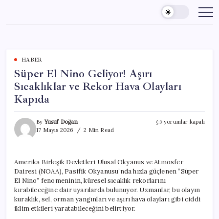
Skip
to
content
HABER
Süper El Nino Geliyor! Aşırı
Sıcaklıklar ve Rekor Hava Olayları
Kapıda
Süper
By
Yusuf Doğan
yorumlar kapalı
El
17 Mayıs 2026
2 Min Read
Nino
Geliyor!
Aşırı
Amerika Birleşik Devletleri Ulusal Okyanus ve Atmosfer
Sıcaklıklar
Dairesi (NOAA), Pasifik Okyanusu’nda hızla güçlenen “Süper
ve
Rekor
El Nino” fenomeninin, küresel sıcaklık rekorlarını
Hava
kırabileceğine dair uyarılarda bulunuyor. Uzmanlar, bu olayın
Olayları
kuraklık, sel, orman yangınları ve aşırı hava olayları gibi ciddi
Kapıda
iklim etkileri yaratabileceğini belirtiyor.
için