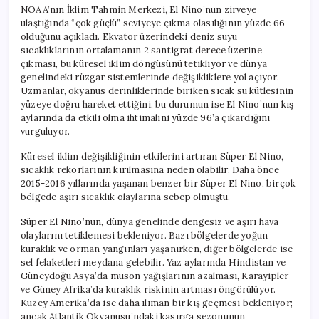
NOAA’nın İklim Tahmin Merkezi, El Nino’nun zirveye
ulaştığında “çok güçlü” seviyeye çıkma olasılığının yüzde 66
olduğunu açıkladı. Ekvator üzerindeki deniz suyu
sıcaklıklarının ortalamanın 2 santigrat derece üzerine
çıkması, bu küresel iklim döngüsünü tetikliyor ve dünya
genelindeki rüzgar sistemlerinde değişikliklere yol açıyor.
Uzmanlar, okyanus derinliklerinde biriken sıcak su kütlesinin
yüzeye doğru hareket ettiğini, bu durumun ise El Nino’nun kış
aylarında da etkili olma ihtimalini yüzde 96’a çıkardığını
vurguluyor.
Küresel iklim değişikliğinin etkilerini artıran Süper El Nino,
sıcaklık rekorlarının kırılmasına neden olabilir. Daha önce
2015-2016 yıllarında yaşanan benzer bir Süper El Nino, birçok
bölgede aşırı sıcaklık olaylarına sebep olmuştu.
Süper El Nino’nun, dünya genelinde dengesiz ve aşırı hava
olaylarını tetiklemesi bekleniyor. Bazı bölgelerde yoğun
kuraklık ve orman yangınları yaşanırken, diğer bölgelerde ise
sel felaketleri meydana gelebilir. Yaz aylarında Hindistan ve
Güneydoğu Asya’da muson yağışlarının azalması, Karayipler
ve Güney Afrika’da kuraklık riskinin artması öngörülüyor.
Kuzey Amerika’da ise daha ılıman bir kış geçmesi bekleniyor;
ancak Atlantik Okyanusu’ndaki kasırga sezonunun