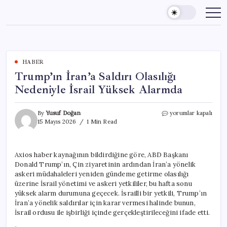
Skip
to
content
HABER
Trump’ın İran’a Saldırı Olasılığı
Nedeniyle İsrail Yüksek Alarmda
Trump’ın
By
Yusuf Doğan
yorumlar kapalı
İran’a
15 Mayıs 2026
1 Min Read
Saldırı
Olasılığı
Nedeniyle
Axios haber kaynağının bildirdiğine göre, ABD Başkanı
İsrail
Donald Trump’ın, Çin ziyaretinin ardından İran’a yönelik
Yüksek
Alarmda
askeri müdahaleleri yeniden gündeme getirme olasılığı
için
üzerine İsrail yönetimi ve askeri yetkililer, bu hafta sonu
yüksek alarm durumuna geçecek. İsrailli bir yetkili, Trump’ın
İran’a yönelik saldırılar için karar vermesi halinde bunun,
İsrail ordusu ile işbirliği içinde gerçekleştirileceğini ifade etti.