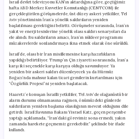
İsrail devlet televizyonu KAN’ın aktardığına göre, geçtiğimiz
hafta ABD Merkez Kuvvetler Komutanlığı (CENTCOM) ile
gerçekleştirilen görüşmelerde, üst düzey askeri yetkililer, Tel
Aviv yönetiminin İran’a yönelik saldırıların yeniden
başlatılması gerektiğini belirtti. Görüşmeler sırasında, İran’ın
yakıt ve enerji tesislerine yönelik olası saldırı senaryoları da
ele alındı. Bu saldırıların amacı, İran’ın nükleer programını
müzakerelerde sonlandırmaya ikna etmek olarak öne sürüldü.
İsrail’de, olası bir İran misillemesine karşı hazırlıkların
yapıldığı belirtiliyor. Trump’ın Çin ziyareti sonrasında, İran’a
karşı iki seçenekle karşı karşıya olduğu savunuluyor: Ya
yeniden bir askeri saldırı düzenleyecek ya da Hürmüz
Boğazı’nda mahsur kalan ticari gemilerin kurtarılması için
“Özgürlük Projesi”ni yeniden başlatacak.
Haaretz’e konuşan İsrailli yetkililer, Tel Aviv’de olağanüstü bir
alarm durumu olmamasına rağmen, önümüzdeki günlerde
saldırıların yeniden başlama olasılığının mevcut olduğunu dile
getirdi. İsrail Savunma Bakanı Yisrael Katz, geçen perşembe
yaptığı açıklamada, “İran’daki görevimiz sona ermedi, yakın
zamanda harekete geçmemiz gerekebilir.” şeklinde bir ifade
kullandı.