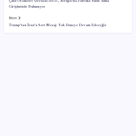
Çinli Otomotiv Üreticisi BYD, Avrupa’da Fabrika Satın Alma
Girişiminde Bulunuyor
Next
Trump’tan İran’a Sert Mesaj: Yok Etmeye Devam Edeceğiz
SON YAZILAR
Trump’tan Fed Başkanı Warsh’a: Faiz kararı
tamamen ona bağlı değil
MEB 2026-2027 ortaokul kayıtları ne zaman
başlıyor? Ortaokul kayıtları nasıl yapılır?