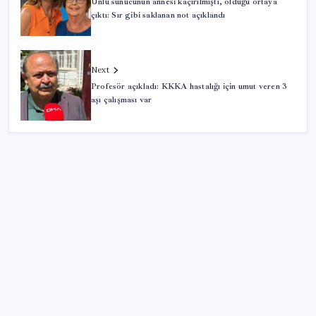
Ünlü sunucunun annesi kaçırılmıştı, öldüğü ortaya
çıktı: Sır gibi saklanan not açıklandı
Next
Profesör açıkladı: KKKA hastalığı için umut veren 3
aşı çalışması var
SON YAZILAR
AÖL 3. Dönem sınav sonuçları açıklandı mı? Açık