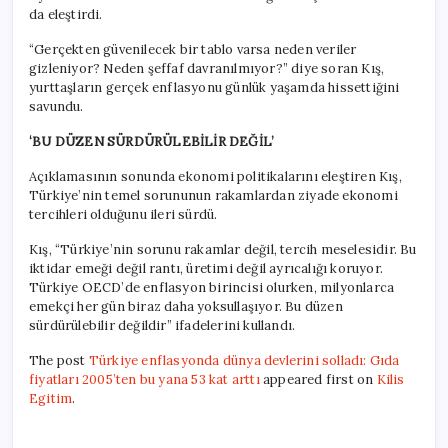
da eleştirdi.
“Gerçekten güvenilecek bir tablo varsa neden veriler
gizleniyor? Neden şeffaf davranılmıyor?” diye soran Kış,
yurttaşların gerçek enflasyonu günlük yaşamda hissettiğini
savundu.
‘BU DÜZEN SÜRDÜRÜLEBİLİR DEĞİL’
Açıklamasının sonunda ekonomi politikalarını eleştiren Kış,
Türkiye’nin temel sorununun rakamlardan ziyade ekonomi
tercihleri olduğunu ileri sürdü.
Kış, “Türkiye’nin sorunu rakamlar değil, tercih meselesidir. Bu
iktidar emeği değil rantı, üretimi değil ayrıcalığı koruyor.
Türkiye OECD’de enflasyon birincisi olurken, milyonlarca
emekçi her gün biraz daha yoksullaşıyor. Bu düzen
sürdürülebilir değildir” ifadelerini kullandı.
The post
Türkiye enflasyonda dünya devlerini solladı: Gıda
fiyatları 2005’ten bu yana 53 kat arttı
appeared first on
Kilis
Egitim
.