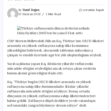
Türkiye
By
Yusuf Doğan
yorumlar kapalı
enflasyonda
23 Haziran 2026
2 Min Read
dünya
devlerini
solladı:
Gıda
fiyatları
2005’ten
CHP Mersin Milletvekili Gülcan Kış, Türkiye’nin OECD ülkeleri
bu
arasında en yüksek enflasyona sahip ülke konumuna
yana
yükseldiğini belirterek, ekonomik tablonun milyonlarca
53
çalışan ve emekli üzerinde ağır bir yük oluşturduğunu söyledi.
kat
arttı
Yazılı açıklama yapan Kış, iktidarın yıllardır enflasyonla
için
mücadele ettiğini söylediğini ancak ortaya çıkan verilerin
bunun aksini gösterdiğini ifade etti.
Kış, “Türkiye bugün OECD ülkeleri arasında en yüksek
enflasyona sahip ülke durumundadır. İktidar yıllardır
enflasyonla mücadele ettiğini söylüyor. Sonuç ortada;
dünyanın en yüksek enflasyonuna sahip ülkelerinden biri
haline geldik. Enflasyon düştü dedikleri yerde vatandaşın
sofrasındaki yangın büyümeye devam ediyor” dedi.