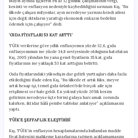
Mayıs ayında işçilerin en az 12 günlük çalışmasının vergi,
kesinti ve enflasyon nedeniyle kaybedildiğini savunan Kış, “Bu
ülkede çalışan milyonlar, ayın neredeyse yarısını kendi ailesi
için değil, iktidarın yarattığı ekonomik enkazın bedelini
ödemek için çalışıyor” dedi.
‘GIDA FİYATLARI 53 KAT ARTTI’
TÜİK verilerine göre yıllık enflasyonun yüzde 32,6, gıda
enflasyonunun ise yüzde 34,8 seviyesinde olduğunu hatırlatan
Kış, 2005 yılından bu yana genel fiyatların 35 kat, gıda
fiyatlarının ise yaklaşık 53 kat arttığını belirtti.
Gıda fiyatlarındaki yükselişin dar gelirli yurttaşları daha fazla
etkilediğini ifade eden Kış, “Bu ülkede et artık lüks, meyve
artık hesap işi, temel gıda ürünleri bile birçok aile için
erişilmesi zor hale geldi. En yoksul yüzde 20’lik kesim
gelirinin neredeyse üçte birini gıdaya harcamak zorunda
kalırken, iktidar hâlâ pembe tablolar anlatıyor” açıklamasını
yaptı.
TÜİK’E ŞEFFAFLIK ELEŞTİRİSİ
Kış, TÜİK’in enflasyon hesaplamalarında kullanılan madde
fiyat listesini mahkeme kararlarına rağmen açıklamamasını