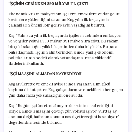
‘İŞÇİNİN CEBİNDEN 890 MİLYAR TL ÇIKTI’
Ekonomik krizin maliyetinin işçilere, emeklilere ve dar gelirli
kesimlere yüklendiğini savunan Kış, yılın ilk beş ayında
çalışanların önemli bir gelir kaybı yaşadığını belirtti.
Kış, “Yalnızca yılın ilk beş ayında işçilerin cebinden enflasyon
ve vergiler yoluyla 889 milyar 991 milyon lira çıktı. Bu rakam
birçok bakanlığın yıllık bütçesinden daha büyüktür. Bu para
buharlaşmadı. İşçinin alın terinden alındı, yanlış ekonomi
politikalarının bedeli olarak vatandaşın sırtına yüklendi”
ifadelerini kullandı.
‘İŞÇİ MAAŞINI ALMADAN KAYBEDİYOR’
Asgari ücrette ve emekli aylıklarında yaşanan alım gücü
kaybına dikkat çeken Kış, çalışanların ve emeklilerin her geçen
gün daha fazla yoksullaştığını öne sürdü.
Kış, “Bugün işçi ücretini almıyor, ücretinin nasıl eridiğini
izliyor. Emekli maaşını çektiği gün yoksullaşıyor. yurttaş ay
sonunu değil, haftanın sonunu nasıl getireceğini hesaplıyor”
değerlendirmesinde bulundu.