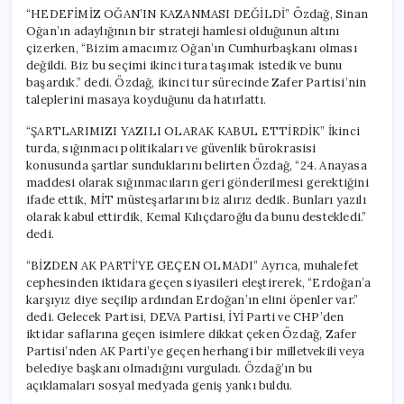
“HEDEFİMİZ OĞAN’IN KAZANMASI DEĞİLDİ” Özdağ, Sinan
Oğan’ın adaylığının bir strateji hamlesi olduğunun altını
çizerken, “Bizim amacımız Oğan’ın Cumhurbaşkanı olması
değildi. Biz bu seçimi ikinci tura taşımak istedik ve bunu
başardık.” dedi. Özdağ, ikinci tur sürecinde Zafer Partisi’nin
taleplerini masaya koyduğunu da hatırlattı.
“ŞARTLARIMIZI YAZILI OLARAK KABUL ETTİRDİK” İkinci
turda, sığınmacı politikaları ve güvenlik bürokrasisi
konusunda şartlar sunduklarını belirten Özdağ, “24. Anayasa
maddesi olarak sığınmacıların geri gönderilmesi gerektiğini
ifade ettik, MİT müsteşarlarını biz alırız dedik. Bunları yazılı
olarak kabul ettirdik, Kemal Kılıçdaroğlu da bunu destekledi.”
dedi.
“BİZDEN AK PARTİ’YE GEÇEN OLMADI” Ayrıca, muhalefet
cephesinden iktidara geçen siyasileri eleştirerek, “Erdoğan’a
karşıyız diye seçilip ardından Erdoğan’ın elini öpenler var.”
dedi. Gelecek Partisi, DEVA Partisi, İYİ Parti ve CHP’den
iktidar saflarına geçen isimlere dikkat çeken Özdağ, Zafer
Partisi’nden AK Parti’ye geçen herhangi bir milletvekili veya
belediye başkanı olmadığını vurguladı. Özdağ’ın bu
açıklamaları sosyal medyada geniş yankı buldu.