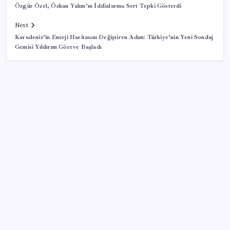
Özgür Özel, Özkan Yalım’ın İddialarına Sert Tepki Gösterdi
Next
Karadeniz’in Enerji Haritasını Değiştiren Adım: Türkiye’nin Yeni Sondaj
Gemisi Yıldırım Göreve Başladı
SON YAZILAR
Trump’tan Fed Başkanı Warsh’a: Faiz kararı
tamamen ona bağlı değil
MEB 2026-2027 ortaokul kayıtları ne zaman
başlıyor? Ortaokul kayıtları nasıl yapılır?