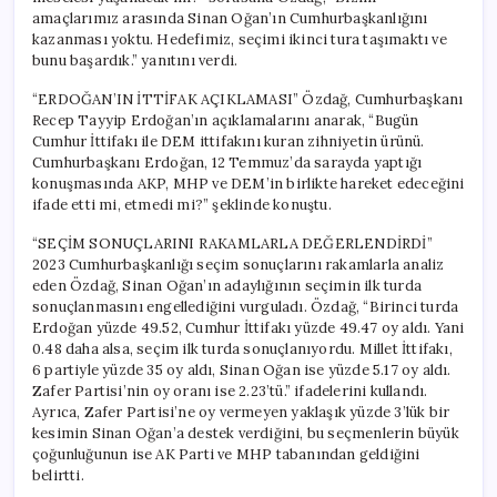
amaçlarımız arasında Sinan Oğan’ın Cumhurbaşkanlığını
kazanması yoktu. Hedefimiz, seçimi ikinci tura taşımaktı ve
bunu başardık.” yanıtını verdi.
“ERDOĞAN’IN İTTİFAK AÇIKLAMASI” Özdağ, Cumhurbaşkanı
Recep Tayyip Erdoğan’ın açıklamalarını anarak, “Bugün
Cumhur İttifakı ile DEM ittifakını kuran zihniyetin ürünü.
Cumhurbaşkanı Erdoğan, 12 Temmuz’da sarayda yaptığı
konuşmasında AKP, MHP ve DEM’in birlikte hareket edeceğini
ifade etti mi, etmedi mi?” şeklinde konuştu.
“SEÇİM SONUÇLARINI RAKAMLARLA DEĞERLENDİRDİ”
2023 Cumhurbaşkanlığı seçim sonuçlarını rakamlarla analiz
eden Özdağ, Sinan Oğan’ın adaylığının seçimin ilk turda
sonuçlanmasını engellediğini vurguladı. Özdağ, “Birinci turda
Erdoğan yüzde 49.52, Cumhur İttifakı yüzde 49.47 oy aldı. Yani
0.48 daha alsa, seçim ilk turda sonuçlanıyordu. Millet İttifakı,
6 partiyle yüzde 35 oy aldı, Sinan Oğan ise yüzde 5.17 oy aldı.
Zafer Partisi’nin oy oranı ise 2.23’tü.” ifadelerini kullandı.
Ayrıca, Zafer Partisi’ne oy vermeyen yaklaşık yüzde 3’lük bir
kesimin Sinan Oğan’a destek verdiğini, bu seçmenlerin büyük
çoğunluğunun ise AK Parti ve MHP tabanından geldiğini
belirtti.