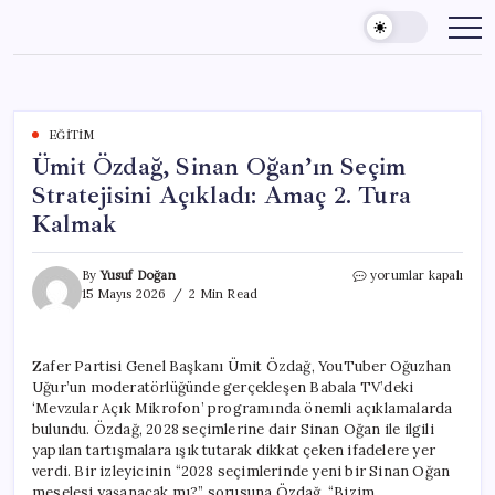
Skip
to
content
EĞITIM
Ümit Özdağ, Sinan Oğan’ın Seçim
Stratejisini Açıkladı: Amaç 2. Tura
Kalmak
Ümit
By
Yusuf Doğan
yorumlar kapalı
Özdağ,
15 Mayıs 2026
2 Min Read
Sinan
Oğan’ın
Seçim
Zafer Partisi Genel Başkanı Ümit Özdağ, YouTuber Oğuzhan
Stratejisini
Uğur’un moderatörlüğünde gerçekleşen Babala TV’deki
Açıkladı:
Amaç
‘Mevzular Açık Mikrofon’ programında önemli açıklamalarda
2.
bulundu. Özdağ, 2028 seçimlerine dair Sinan Oğan ile ilgili
Tura
yapılan tartışmalara ışık tutarak dikkat çeken ifadelere yer
Kalmak
verdi. Bir izleyicinin “2028 seçimlerinde yeni bir Sinan Oğan
için
meselesi yaşanacak mı?” sorusuna Özdağ, “Bizim