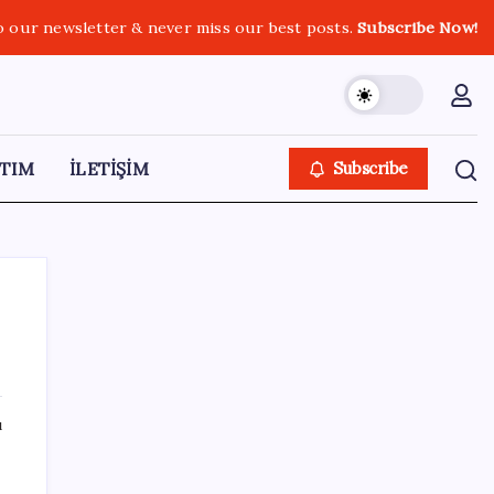
o our newsletter & never miss our best posts.
Subscribe Now!
TIM
İLETİŞİM
Subscribe
SON YAZILAR
ı
Altını geride bıraktı: Gümüş fiyatlarında
tarihi yükseliş