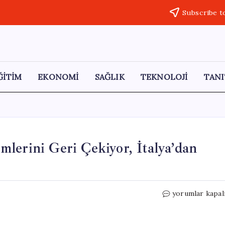
Subscribe t
ĞİTİM
EKONOMİ
SAĞLIK
TEKNOLOJİ
TANI
lerini Geri Çekiyor, İtalya’dan
Yunanistan
yorumlar kapal
Hava
Savunma
Sistemlerini