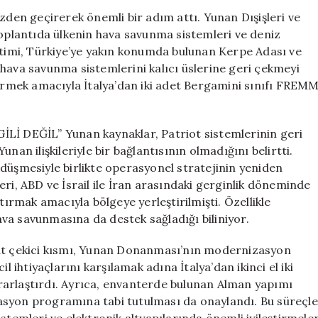
Geri
özden geçirerek önemli bir adım attı. Yunan Dışişleri ve
Çekiyor,
plantıda ülkenin hava savunma sistemleri ve deniz
İtalya’dan
netimi, Türkiye’ye yakın konumda bulunan Kerpe Adası ve
Yeni
hava savunma sistemlerini kalıcı üslerine geri çekmeyi
Fırkateynler
dirmek amacıyla İtalya’dan iki adet Bergamini sınıfı FREM
Alıyor
için
 DEĞİL” Yunan kaynaklar, Patriot sistemlerinin geri
nan ilişkileriyle bir bağlantısının olmadığını belirtti.
in düşmesiyle birlikte operasyonel stratejinin yeniden
ri, ABD ve İsrail ile İran arasındaki gerginlik döneminde
rmak amacıyla bölgeye yerleştirilmişti. Özellikle
va savunmasına da destek sağladığı biliniyor.
t çekici kısmı, Yunan Donanması’nın modernizasyon
l ihtiyaçlarını karşılamak adına İtalya’dan ikinci el iki
rarlaştırdı. Ayrıca, envanterde bulunan Alman yapımı
asyon programına tabi tutulması da onaylandı. Bu süreçle