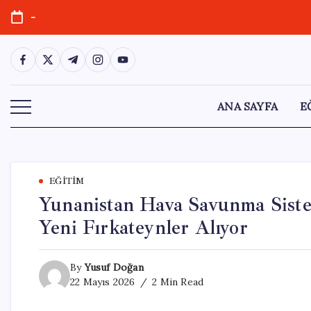
Skip
-
to
content
https://www.facebook.com/
https://twitter.com/
https://t.me/
https://www.instagram.com/
https://youtube.com/
ANA SAYFA
E
EĞITIM
Yunanistan Hava Savunma Sistem
Yeni Fırkateynler Alıyor
By
Yusuf Doğan
22 Mayıs 2026
2 Min Read