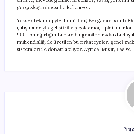
birlikte, mevcut gemilerin sensör, savaş yönetim si
gerçekleştirilmesi hedefleniyor.
Yüksek teknolojiyle donatılmış Bergamini sınıfı FR
çalışmalarıyla geliştirilmiş çok amaçlı platformlar
900 ton ağırlığında olan bu gemiler, radarda düşük 
mühendisliği ile üretilen bu fırkateynler, genel mak
sistemleri ile donatılabiliyor. Ayrıca, Mısır, Fas
Yu