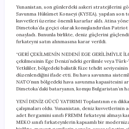
Yunanistan, son günlerdeki askeri stratejilerini g
Savunma Hükümet Konseyi (KYSEA), yapılan son to
kuvvetleri üzerine önemli kararlar aldı. Atina yö
Dimetoka’da geçici olarak konuşlandırılan Patriot 
onayladı. Bununla birlikte, deniz güçlerini güçlen
fırkateyni satın alınmasına karar verildi.
“GERİ ÇEKİLMENİN NEDENİ EGE GERİLİMİYLE İLGİLİ
çekilmesinin Ege Denizi’ndeki gerilimle veya Türk-Yu
Yetkililer, bölgedeki balistik füze tehdit seviyesin
düzenlendiğini ifade etti. Bu hava savunma sistemle
NATO’nun bölgedeki hava savunma kapasitesini artı
Dimetoka’daki bataryanın, komşu Bulgaristan’ın ha
YENİ DENİZ GÜCÜ YATIRIMI Toplantının en dikka
çalışmaları oldu. Yunanistan, deniz kuvvetlerinin aci
adet Bergamini sınıfı FREMM fırkateyni almayı ka
MEKO sınıfı fırkateynlerin kapsamlı bir moderniz