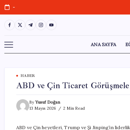
Skip
-
to
content
https://www.facebook.com/
https://twitter.com/
https://t.me/
https://www.instagram.com/
https://youtube.com/
ANA SAYFA
E
HABER
ABD ve Çin Ticaret Görüşmeler
By
Yusuf Doğan
13 Mayıs 2026
2 Min Read
ABD ve Çin heyetleri, Trump ve Şi Jinping’in lider