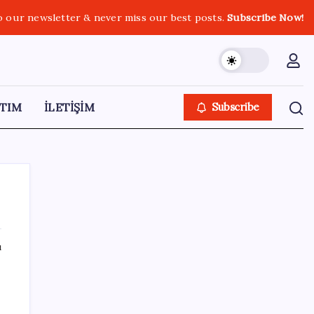
o our newsletter & never miss our best posts.
Subscribe Now!
TIM
İLETİŞİM
Subscribe
ı
SON YAZILAR
AÖL 3. Dönem sınav sonuçları açıklandı
mı? Açık Öğretim Lisesi sınav sonuçları