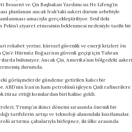
Zirve
tt Bessent ve Çin Başbakan Yardımcısı He Lifeng’in
Öncesi
ası planlanan ancak Irak’taki askeri durum sebebiyle
Önemli
amlanması amacıyla gerçekleştiriliyor. Seul’deki
Adımlar
ın Pekin’i ziyaret etmesinin beklenmesi nedeniyle tarihi bir
için
 rekabet yerine, küresel güvenlik ve enerji krizleri ön
n Çin’e Hürmüz Boğazı’nın güvenli geçişi için Tahran
ılarda bulunuyor. Ancak Çin, Amerika’nın bölgedeki asker
 vermemiş durumda.
s’teki görüşmelerde gündeme getirilen kalıcı bir
. ABD’nin İran’ın ham petrolünü işleyen Çinli rafinerilere
itiraz ettiği konulardan biri haline geldi.
releri, Trump’ın ikinci dönemi sırasında önemli bir
ığı tarifelerin artışı ve teknoloji alanındaki kısıtlamalar,
rolü artırma çabalarıyla birleşince, iki ülke arasında