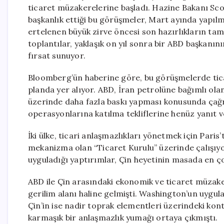
ticaret müzakerelerine başladı. Hazine Bakanı Sco
başkanlık ettiği bu görüşmeler, Mart ayında yapılm
ertelenen büyük zirve öncesi son hazırlıkların tam
toplantılar, yaklaşık on yıl sonra bir ABD başkanın
fırsat sunuyor.
Bloomberg’ün haberine göre, bu görüşmelerde ticari
planda yer alıyor. ABD, İran petrolüne bağımlı ola
üzerinde daha fazla baskı yapması konusunda çağr
operasyonlarına katılma tekliflerine henüz yanıt
İki ülke, ticari anlaşmazlıkları yönetmek için Pari
mekanizma olan “Ticaret Kurulu” üzerinde çalışıyor
uyguladığı yaptırımlar, Çin heyetinin masada en çok 
ABD ile Çin arasındaki ekonomik ve ticaret müzake
gerilim alanı haline gelmişti. Washington’un uygulad
Çin’in ise nadir toprak elementleri üzerindeki kont
karmaşık bir anlaşmazlık yumağı ortaya çıkmıştı.