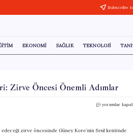
Subscribe t
ĞİTİM
EKONOMİ
SAĞLIK
TEKNOLOJİ
TANI
i: Zirve Öncesi Önemli Adımlar
ABD
yorumlar kapal
ve
Çin
Ticaret
Görüşmeleri:
lik edeceği zirve öncesinde Güney Kore’nin Seul kentinde