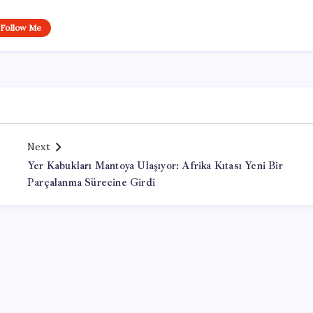
Follow Me
Next
Yer Kabukları Mantoya Ulaşıyor: Afrika Kıtası Yeni Bir
Parçalanma Sürecine Girdi
Office Lisans Satın Al