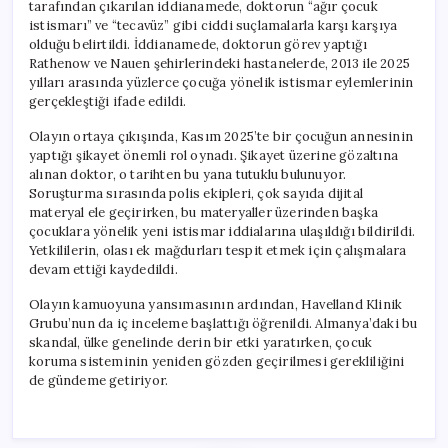
tarafından çıkarılan iddianamede, doktorun “ağır çocuk
istismarı” ve “tecavüz” gibi ciddi suçlamalarla karşı karşıya
olduğu belirtildi. İddianamede, doktorun görev yaptığı
Rathenow ve Nauen şehirlerindeki hastanelerde, 2013 ile 2025
yılları arasında yüzlerce çocuğa yönelik istismar eylemlerinin
gerçekleştiği ifade edildi.
Olayın ortaya çıkışında, Kasım 2025’te bir çocuğun annesinin
yaptığı şikayet önemli rol oynadı. Şikayet üzerine gözaltına
alınan doktor, o tarihten bu yana tutuklu bulunuyor.
Soruşturma sırasında polis ekipleri, çok sayıda dijital
materyal ele geçirirken, bu materyaller üzerinden başka
çocuklara yönelik yeni istismar iddialarına ulaşıldığı bildirildi.
Yetkililerin, olası ek mağdurları tespit etmek için çalışmalara
devam ettiği kaydedildi.
Olayın kamuoyuna yansımasının ardından, Havelland Klinik
Grubu’nun da iç inceleme başlattığı öğrenildi. Almanya’daki bu
skandal, ülke genelinde derin bir etki yaratırken, çocuk
koruma sisteminin yeniden gözden geçirilmesi gerekliliğini
de gündeme getiriyor.