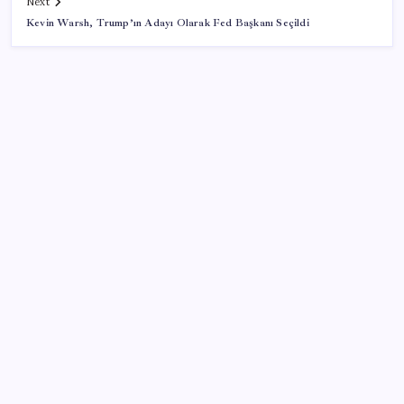
Next
Kevin Warsh, Trump’ın Adayı Olarak Fed Başkanı Seçildi
SON YAZILAR
AB ambalaj kısıtlaması için düğmeye bastı
ABD, İran-Umman anlaşması sonrası ablukayı
kaldıracak
Trump’tan Fed Başkanı Warsh’a: Faiz kararı
tamamen ona bağlı değil
MEB 2026-2027 ortaokul kayıtları ne zaman