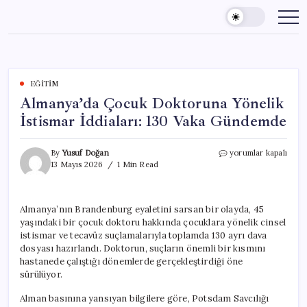
Skip
to
content
EĞITIM
Almanya’da Çocuk Doktoruna Yönelik
İstismar İddiaları: 130 Vaka Gündemde
Almanya’da
By
Yusuf Doğan
yorumlar kapalı
Çocuk
13 Mayıs 2026
1 Min Read
Doktoruna
Yönelik
İstismar
Almanya’nın Brandenburg eyaletini sarsan bir olayda, 45
İddiaları:
yaşındaki bir çocuk doktoru hakkında çocuklara yönelik cinsel
130
Vaka
istismar ve tecavüz suçlamalarıyla toplamda 130 ayrı dava
Gündemde
dosyası hazırlandı. Doktorun, suçların önemli bir kısmını
için
hastanede çalıştığı dönemlerde gerçekleştirdiği öne
sürülüyor.
Alman basınına yansıyan bilgilere göre, Potsdam Savcılığı