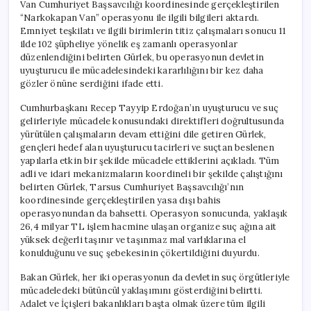
Van Cumhuriyet Başsavcılığı koordinesinde gerçekleştirilen
“Narkokapan Van” operasyonu ile ilgili bilgileri aktardı.
Emniyet teşkilatı ve ilgili birimlerin titiz çalışmaları sonucu 11
ilde 102 şüpheliye yönelik eş zamanlı operasyonlar
düzenlendiğini belirten Gürlek, bu operasyonun devletin
uyuşturucu ile mücadelesindeki kararlılığını bir kez daha
gözler önüne serdiğini ifade etti.
Cumhurbaşkanı Recep Tayyip Erdoğan’ın uyuşturucu ve suç
gelirleriyle mücadele konusundaki direktifleri doğrultusunda
yürütülen çalışmaların devam ettiğini dile getiren Gürlek,
gençleri hedef alan uyuşturucu tacirleri ve suçtan beslenen
yapılarla etkin bir şekilde mücadele ettiklerini açıkladı. Tüm
adli ve idari mekanizmaların koordineli bir şekilde çalıştığını
belirten Gürlek, Tarsus Cumhuriyet Başsavcılığı’nın
koordinesinde gerçekleştirilen yasa dışı bahis
operasyonundan da bahsetti. Operasyon sonucunda, yaklaşık
26,4 milyar TL işlem hacmine ulaşan organize suç ağına ait
yüksek değerli taşınır ve taşınmaz mal varlıklarına el
konulduğunu ve suç şebekesinin çökertildiğini duyurdu.
Bakan Gürlek, her iki operasyonun da devletin suç örgütleriyle
mücadeledeki bütüncül yaklaşımını gösterdiğini belirtti.
Adalet ve İçişleri bakanlıkları başta olmak üzere tüm ilgili