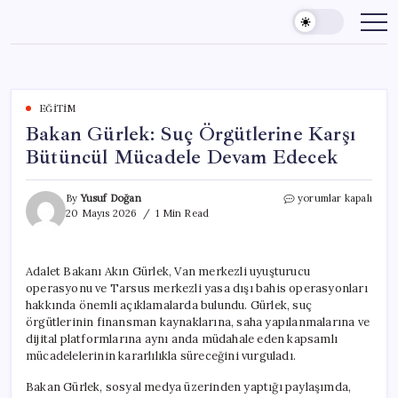
Skip
to
content
EĞITIM
Bakan Gürlek: Suç Örgütlerine Karşı
Bütüncül Mücadele Devam Edecek
Bakan
By
Yusuf Doğan
yorumlar kapalı
Gürlek:
20 Mayıs 2026
1 Min Read
Suç
Örgütlerine
Karşı
Adalet Bakanı Akın Gürlek, Van merkezli uyuşturucu
Bütüncül
operasyonu ve Tarsus merkezli yasa dışı bahis operasyonları
Mücadele
Devam
hakkında önemli açıklamalarda bulundu. Gürlek, suç
Edecek
örgütlerinin finansman kaynaklarına, saha yapılanmalarına ve
için
dijital platformlarına aynı anda müdahale eden kapsamlı
mücadelelerinin kararlılıkla süreceğini vurguladı.
Bakan Gürlek, sosyal medya üzerinden yaptığı paylaşımda,