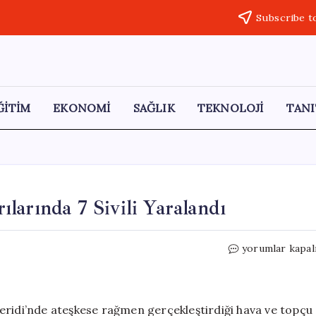
Subscribe t
ĞİTİM
EKONOMİ
SAĞLIK
TEKNOLOJİ
TANI
rılarında 7 Sivili Yaralandı
İsrail’in
yorumlar kapal
Gazze’deki
Olaylı
Saldırılarında
7
eridi’nde ateşkese rağmen gerçekleştirdiği hava ve topçu