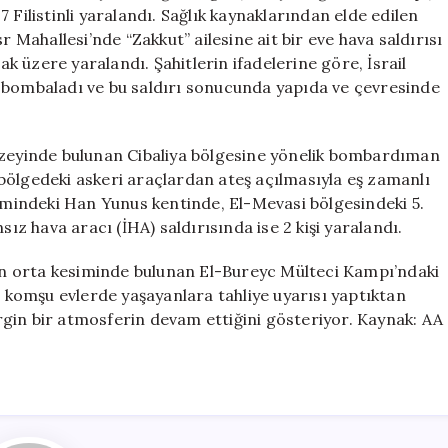
Sivili
 Filistinli yaralandı. Sağlık kaynaklarından elde edilen
Yaralandı
r Mahallesi’nde “Zakkut” ailesine ait bir eve hava saldırısı
için
ak üzere yaralandı. Şahitlerin ifadelerine göre, İsrail
 bombaladı ve bu saldırı sonucunda yapıda ve çevresinde
uzeyinde bulunan Cibaliya bölgesine yönelik bombardıman
en bölgedeki askeri araçlardan ateş açılmasıyla eş zamanlı
simindeki Han Yunus kentinde, El-Mevasi bölgesindeki 5.
sız hava aracı (İHA) saldırısında ise 2 kişi yaralandı.
’nin orta kesiminde bulunan El-Bureyc Mülteci Kampı’ndaki
e komşu evlerde yaşayanlara tahliye uyarısı yaptıktan
gin bir atmosferin devam ettiğini gösteriyor. Kaynak: AA