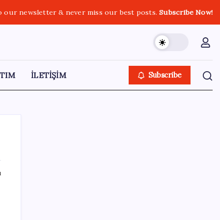
o our newsletter & never miss our best posts.
Subscribe Now!
TIM
İLETİŞİM
Subscribe
ı
SON YAZILAR
AÖL 3. Dönem sınav sonuçları açıklandı
mı? Açık Öğretim Lisesi sınav sonuçları