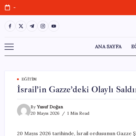
Skip
-
to
content
https://www.facebook.com/
https://twitter.com/
https://t.me/
https://www.instagram.com/
https://youtube.com/
ANA SAYFA
E
EĞITIM
İsrail’in Gazze’deki Olaylı Saldı
By
Yusuf Doğan
20 Mayıs 2026
1 Min Read
20 Mayıs 2026 tarihinde, İsrail ordusunun Gazze Ş