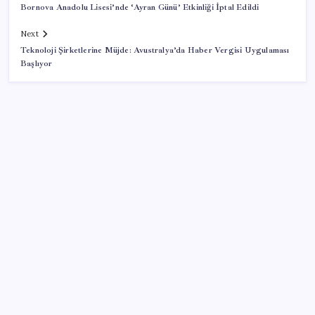
Bornova Anadolu Lisesi’nde ‘Ayran Günü’ Etkinliği İptal Edildi
Next
Teknoloji Şirketlerine Müjde: Avustralya’da Haber Vergisi Uygulaması
Başlıyor
SON YAZILAR
MEB 2026-2027 ortaokul kayıtları ne zaman
başlıyor? Ortaokul kayıtları nasıl yapılır?
Döviz cinsi ticari kredilerde tarihi rekor
Vergi ve SGK borçlarında yapılandırma fırsatı: Son