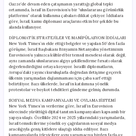
Gazze’de devam eden çatışmanın yarattığı global tepki
ortamında, İsrail’in Eurovision’u bir “uluslararası görünürlük
platformu” olarak kullanma çabaları dikkat çekiyor. İddialara
göre, İsrail, kamu diplomasi araçlarını etkin bir şekilde bu
alanda kullanıyor.
DİPLOMATİK STRATEJİLER VE MANİPÜLASYON İDDİALARI
New York Times’ın elde ettiği belgeler ve yapılan 50’den fazla
görüşme, İsrail Başbakanı Binyamin Netanyahu yönetiminin
Eurovision’u yalnızca kültürel bir temsil meselesi olarak değil,
aynı zamanda uluslararası algıyı şekillendirme fırsatı olarak
değerlendirdiğini ortaya koyuyor. İsrailli diplomatların,
Avrupa’daki yayıncı kuruluşlarla doğrudan iletişime geçerek
ülkenin yarışmadan dışlanmaması için çaba sarf ettiği
belirtiliyor. Bazı ülkelerde, İsrail’in katılımına yönelik
protestolar ve boykot tehditleri gündeme gelmiş durumda.
SOSYAL MEDYA KAMPANYALARI VE OYLAMA SİSTEMİ
New York Times’ın verilerine göre, İsrail’in Eurovision
sürecinde yürüttüğü dijital tanıtım kampanyaları kapsamlı bir
yapıya ulaştı. Özellikle 2024 ve 2025 yıllarındaki yarışmalarda,
İsrail temsilcilerine yönelik oy çağrılarının sosyal medya
aracılığıyla geniş kitlelere ulaştığı iddia ediliyor. Bazı
kampanyalarda izleyicilere aynı yarışmacıya birden fazla oy