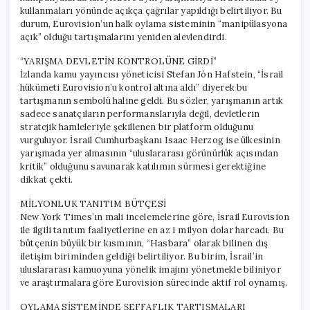
kullanmaları yönünde açıkça çağrılar yapıldığı belirtiliyor. Bu
durum, Eurovision’un halk oylama sisteminin “manipülasyona
açık” olduğu tartışmalarını yeniden alevlendirdi.
“YARIŞMA DEVLETİN KONTROLÜNE GİRDİ”
İzlanda kamu yayıncısı yöneticisi Stefan Jón Hafstein, “İsrail
hükümeti Eurovision’u kontrol altına aldı” diyerek bu
tartışmanın sembolü haline geldi. Bu sözler, yarışmanın artık
sadece sanatçıların performanslarıyla değil, devletlerin
stratejik hamleleriyle şekillenen bir platform olduğunu
vurguluyor. İsrail Cumhurbaşkanı Isaac Herzog ise ülkesinin
yarışmada yer almasının “uluslararası görünürlük açısından
kritik” olduğunu savunarak katılımın sürmesi gerektiğine
dikkat çekti.
MİLYONLUK TANITIM BÜTÇESİ
New York Times’ın mali incelemelerine göre, İsrail Eurovision
ile ilgili tanıtım faaliyetlerine en az 1 milyon dolar harcadı. Bu
bütçenin büyük bir kısmının, “Hasbara” olarak bilinen dış
iletişim biriminden geldiği belirtiliyor. Bu birim, İsrail’in
uluslararası kamuoyuna yönelik imajını yönetmekle biliniyor
ve araştırmalara göre Eurovision sürecinde aktif rol oynamış.
OYLAMA SİSTEMİNDE ŞEFFAFLIK TARTIŞMALARI