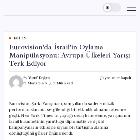
Skip
to
content
EĞITIM
Eurovision’da İsrail’in Oylama
Manipülasyonu: Avrupa Ülkeleri Yarışı
Terk Ediyor
Eurovision’da
By
Yusuf Doğan
yorumlar kapalı
İsrail’in
12 Mayıs 2026
2 Min Read
Oylama
Manipülasyonu:
Avrupa
Eurovision Şarkı Yarışması, son yıllarda sadece müzik
Ülkeleri
performanslarının sergilendiği bir etkinlik olmanın ötesine
Yarışı
Terk
geçti. New York Times’ın yaptığı detaylı inceleme, yarışmanın
Ediyor
İsrail hükümetinin yürüttüğü diplomatik ve dijital
için
kampanyaların etkisiyle siyasi bir tartışma alanına
dönüştüğünü gözler önüne serdi.