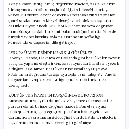
Avrupa Yayın Birliği’nin iç değerlendirmeleri, bazı ülkelerde
birkaç yüz oyun bile sonuçları değiştirebileceğini ortaya
koydu. Bu durum, devlet destekli kampanyaların yarışmanın
genel sıralamasını etkileyebileceği yönündeki tartışmaları
derinleştiriyor. Ancak EBU, bot kullanımına veya doğrudan
manipülasyona dair bir kanıt bulunmadığını belirtti. Yine de
birçok yayıncı kuruluş, oylama sisteminin şeffaflığı
konusunda endişelerini dile getiriyor.
AVRUPA ÜLKELERİNDEN FARKLI GÖRÜŞLER
İspanya, İrlanda, Slovenya ve Hollanda gibi bazı ülkeler mevcut
yarışma yapısını eleştirirken, bazı yayıncılar kuralların yeterli
olduğunu savunuyor. Bazı ülkeler ise İsrail’in yarışmaya
katılımının doğrudan tartışmaya açılmasını talep etti. Ancak
bu çağrılar, Avrupa Yayın Birliği içinde ortak bir karara
dönüşmedi.
KÜLTÜR VE SİYASETİN KAVŞAĞINDA EUROVISION
Eurovision, uzun yıllardır müzik ve eğlence dünyasının bir
parçası olarak bilinse de, günümüzde kültürel ve siyasi
etkileşimlerin iç içe geçtiği bir platform haline geldi. Bu
durum, hem yarışmanın geleceğini hem de katılımcı ülkelerin
ilişkilerini derinden etkileyecek gibi görünüyor.