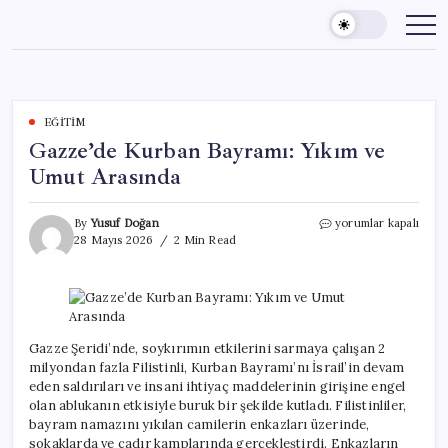
Skip
to
content
EĞITIM
Gazze’de Kurban Bayramı: Yıkım ve
Umut Arasında
Gazze’de
By
Yusuf Doğan
yorumlar kapalı
Kurban
28 Mayıs 2026
2 Min Read
Bayramı:
Yıkım
ve
Umut
Arasında
için
Gazze Şeridi’nde, soykırımın etkilerini sarmaya çalışan 2
milyondan fazla Filistinli, Kurban Bayramı’nı İsrail’in devam
eden saldırıları ve insani ihtiyaç maddelerinin girişine engel
olan ablukanın etkisiyle buruk bir şekilde kutladı. Filistinliler,
bayram namazını yıkılan camilerin enkazları üzerinde,
sokaklarda ve çadır kamplarında gerçekleştirdi. Enkazların