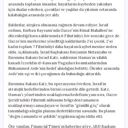
arasında toplanan insanlar, hayatlarını kaybeden yakınları
için dualar ederken, çocuklar ve yaşlılar da yıkımın ortasında
kalabalığın arasında yer aldı.
Saldırılar, ateşkes olmasına rağmen devam ediyor. İsrail
ordusu, Kurban Bayramı’nda Gazze’nin Rimal Mahallesi’ne
düzenlediği hava saldırısında 6 Filistinliyi, bir sonraki gece de
Gazze’nin merkezine yönelttiği saldırılarda 2’si çocuk, 2’si
kadın toplam 7 Filistinliyi daha hayatını kaybetmesine neden
oldu. Açıklamada, İsrail Başbakanı Binyamin Netanyahu ve
Savunma Bakanı Israel Katz, saldırının Hamas’ın silahlı
kanadı İzzeddin el-Kassam Tugayları komutanlarından
Muhammed Avde’nin hedef alındığını belirtti. Ölenler arasında
Avde’nin eşi ve iki çocuğunun da bulunduğu aktarıldı.
Savunma Bakanı Katz, bu operasyonu överken, İsrail’in
stratejik hedeflerinden birini cesaretle dile getirdi. Katz,
Hamas’ı yönetimden uzaklaştırma hedefinin yanı sıra, Gazze
Şeridi’ndeki Filistinli nüfusunu bölgeden tamamen
uzaklaştırmayı amaçlayan ve İsrail’in “gönüllü göç” olarak
tanımladığı sürgün planını ilerlettiklerini savundu. Bu planın
“doğru zamanda ve şekilde” uygulanacağını iddia etti.
Öte yandan, Financial Times’ın haberine göre, ABD Başkanı