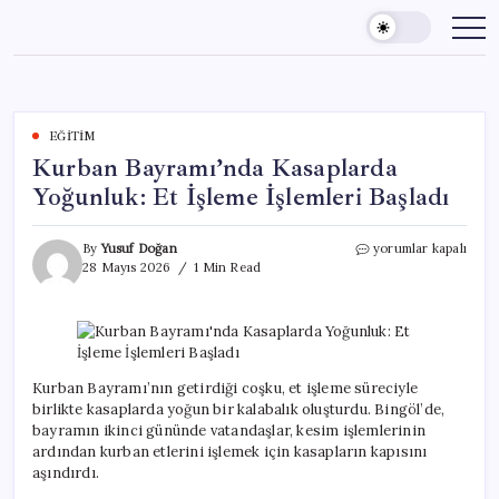
Skip
to
content
EĞITIM
Kurban Bayramı’nda Kasaplarda
Yoğunluk: Et İşleme İşlemleri Başladı
Kurban
By
Yusuf Doğan
yorumlar kapalı
Bayramı’nda
28 Mayıs 2026
1 Min Read
Kasaplarda
Yoğunluk:
Et
İşleme
İşlemleri
Başladı
Kurban Bayramı’nın getirdiği coşku, et işleme süreciyle
için
birlikte kasaplarda yoğun bir kalabalık oluşturdu. Bingöl’de,
bayramın ikinci gününde vatandaşlar, kesim işlemlerinin
ardından kurban etlerini işlemek için kasapların kapısını
aşındırdı.