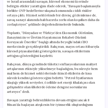
ve İsrail arasındaki savaşın, küresel ekonomi üzerinde
belirgin etkiler yarattığını ifade ederek, “Savaşın başlamasıyla
birlikte OVP hedeflerine ulaşma konusunda ciddi riskler
ortaya çıktı. Hizmet sektöründe bir direnç gözlemlense de,
savaş sanayi alanında hali hazırda zorlu olan koşulları daha da
zorlaştırıyor.” şeklinde değerlendirmelerde bulundu.
Toplantı, “Dünyadan ve Türkiye’den Ekonomik Görünüm,
Sanayimizin ve Üretim Hayatımızın Rekabet Gücünü
Koruyacak Öneriler” başlığı altında Beyoğlu’ndaki İSO
merkezinde gerçekleştirildi. Bahçıvan, mayıs ortası itibarıyla
küresel piyasalardaki göstergelerin, savaşın etkilerinin
arttığını gösterdiğini kaydetti.
Bahçıvan, dünya genelinde tüketici enflasyonlarının maliyet
artışlarının etkisiyle yükselmeye başladığını, bu süreçte hem
mal hem de hizmet sektörlerinde ikincil etkilerin de kısa
sürede kendini göstereceğini belirtti. “Petrol fiyatlarının
ulaştığı yüksek seviyeler, özellikle net enerji ithalatçısı olan
gelişmekte olan ülkelerde ödeme dengesi sorunlarını
artırıyor.” dedi.
Savaşın yarattığı belirsizliklerin devam ettiğini ancak 8
Nisan’da başlayan ateşkesin bir iyimserlik oluşturduğunu