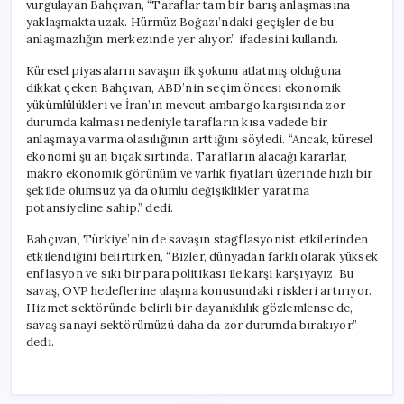
vurgulayan Bahçıvan, “Taraflar tam bir barış anlaşmasına
yaklaşmakta uzak. Hürmüz Boğazı’ndaki geçişler de bu
anlaşmazlığın merkezinde yer alıyor.” ifadesini kullandı.
Küresel piyasaların savaşın ilk şokunu atlatmış olduğuna
dikkat çeken Bahçıvan, ABD’nin seçim öncesi ekonomik
yükümlülükleri ve İran’ın mevcut ambargo karşısında zor
durumda kalması nedeniyle tarafların kısa vadede bir
anlaşmaya varma olasılığının arttığını söyledi. “Ancak, küresel
ekonomi şu an bıçak sırtında. Tarafların alacağı kararlar,
makro ekonomik görünüm ve varlık fiyatları üzerinde hızlı bir
şekilde olumsuz ya da olumlu değişiklikler yaratma
potansiyeline sahip.” dedi.
Bahçıvan, Türkiye’nin de savaşın stagflasyonist etkilerinden
etkilendiğini belirtirken, “Bizler, dünyadan farklı olarak yüksek
enflasyon ve sıkı bir para politikası ile karşı karşıyayız. Bu
savaş, OVP hedeflerine ulaşma konusundaki riskleri artırıyor.
Hizmet sektöründe belirli bir dayanıklılık gözlemlense de,
savaş sanayi sektörümüzü daha da zor durumda bırakıyor.”
dedi.