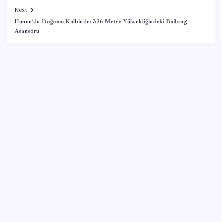
Next
Hunan’da Doğanın Kalbinde: 326 Metre Yüksekliğindeki Bailong
Asansörü
SON YAZILAR
AB ambalaj kısıtlaması için düğmeye bastı
ABD, İran-Umman anlaşması sonrası ablukayı
kaldıracak
Trump’tan Fed Başkanı Warsh’a: Faiz kararı
tamamen ona bağlı değil