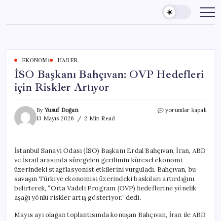
Skip
to
content
EKONOMI
HABER
İSO Başkanı Bahçıvan: OVP Hedefleri
için Riskler Artıyor
İSO
By
Yusuf Doğan
yorumlar kapalı
Başkanı
13 Mayıs 2026
2 Min Read
Bahçıvan:
OVP
Hedefleri
İstanbul Sanayi Odası (İSO) Başkanı Erdal Bahçıvan, İran, ABD
için
ve İsrail arasında süregelen gerilimin küresel ekonomi
Riskler
Artıyor
üzerindeki stagflasyonist etkilerini vurguladı. Bahçıvan, bu
için
savaşın Türkiye ekonomisi üzerindeki baskıları artırdığını
belirterek, “Orta Vadeli Program (OVP) hedeflerine yönelik
aşağı yönlü riskler artış gösteriyor.” dedi.
Mayıs ayı olağan toplantısında konuşan Bahçıvan, İran ile ABD