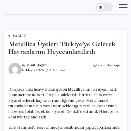
Skip
to
content
SAĞLIK
Metallica Üyeleri Türkiye’ye Gelerek
Hayranlarını Heyecanlandırdı
Metallica
By
Yusuf Doğan
yorumlar kapalı
Üyeleri
12 Mayıs 2026
1 Min Read
Türkiye’ye
Gelerek
Hayranlarını
Dünyaca ünlü heavy metal grubu Metallica’nın iki üyesi, Kirk
Heyecanlandırdı
Hammett ve Robert Trujillo, aileleriyle birlikte Türkiye’yi
için
ziyaret ederek hayranlarının ilgisini çekti. Metal müzik
tutkunlarının uzun zamandır beklediği Metallica konserinin
habercisi olabilecek bu ziyaret, Denizli’deki antik Hierapolis
kentiyle taçlandırıldı.
Kirk Hammett, sosyal medya hesabından yaptığı paylaşımda,