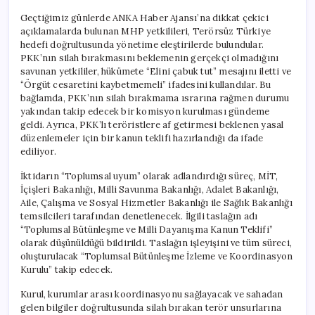
Geçtiğimiz günlerde ANKA Haber Ajansı’na dikkat çekici
açıklamalarda bulunan MHP yetkilileri, Terörsüz Türkiye
hedefi doğrultusunda yönetime eleştirilerde bulundular.
PKK’nın silah bırakmasını beklemenin gerçekçi olmadığını
savunan yetkililer, hükümete “Elini çabuk tut” mesajını iletti ve
“Örgüt cesaretini kaybetmemeli” ifadesini kullandılar. Bu
bağlamda, PKK’nın silah bırakmama ısrarına rağmen durumu
yakından takip edecek bir komisyon kurulması gündeme
geldi. Ayrıca, PKK’lı teröristlere af getirmesi beklenen yasal
düzenlemeler için bir kanun teklifi hazırlandığı da ifade
ediliyor.
İktidarın “Toplumsal uyum” olarak adlandırdığı süreç, MİT,
İçişleri Bakanlığı, Milli Savunma Bakanlığı, Adalet Bakanlığı,
Aile, Çalışma ve Sosyal Hizmetler Bakanlığı ile Sağlık Bakanlığı
temsilcileri tarafından denetlenecek. İlgili taslağın adı
“Toplumsal Bütünleşme ve Milli Dayanışma Kanun Teklifi”
olarak düşünüldüğü bildirildi. Taslağın işleyişini ve tüm süreci,
oluşturulacak “Toplumsal Bütünleşme İzleme ve Koordinasyon
Kurulu” takip edecek.
Kurul, kurumlar arası koordinasyonu sağlayacak ve sahadan
gelen bilgiler doğrultusunda silah bırakan terör unsurlarına