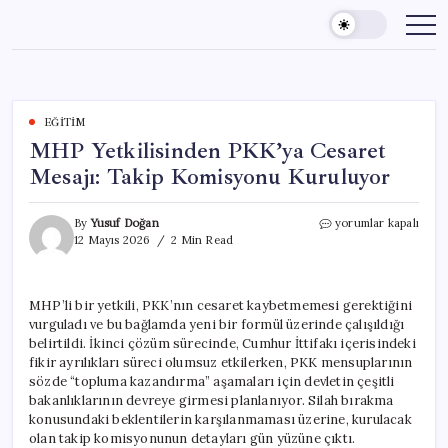
Skip
to
content
EĞITIM
MHP Yetkilisinden PKK’ya Cesaret
Mesajı: Takip Komisyonu Kuruluyor
MHP
By
Yusuf Doğan
yorumlar kapalı
Yetkilisinden
12 Mayıs 2026
2 Min Read
PKK’ya
Cesaret
Mesajı:
MHP’li bir yetkili, PKK’nın cesaret kaybetmemesi gerektiğini
Takip
vurguladı ve bu bağlamda yeni bir formül üzerinde çalışıldığı
Komisyonu
Kuruluyor
belirtildi. İkinci çözüm sürecinde, Cumhur İttifakı içerisindeki
için
fikir ayrılıkları süreci olumsuz etkilerken, PKK mensuplarının
sözde “topluma kazandırma” aşamaları için devletin çeşitli
bakanlıklarının devreye girmesi planlanıyor. Silah bırakma
konusundaki beklentilerin karşılanmaması üzerine, kurulacak
olan takip komisyonunun detayları gün yüzüne çıktı.